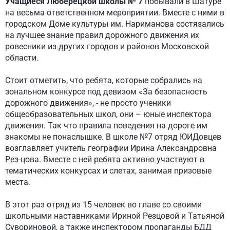
Учащиеся Люберецкой школы № 7
побывали в Шатуре
на весьма ответственном мероприятии. Вместе с ними в
городском Доме культуры им. Нариманова состязались
на лучшее знание правил дорожного движения их
ровесники из других городов и районов Московской
области.
Стоит отметить, что ребята, которые собрались на
зональном конкурсе под девизом «За безопасность
дорожного движения», - не просто ученики
общеобразовательных школ, они – юные инспектора
движения. Так что правила поведения на дороге им
знакомы не понаслышке. В школе №7 отряд ЮИДовцев
возглавляет учитель географии Ирина Александровна
Рез-цова. Вместе с ней ребята активно участвуют в
тематических конкурсах и слетах, занимая призовые
места.
В этот раз отряд из 15 человек во главе со своими
школьными наставниками Ириной Резцовой и Татьяной
Сувориновой, а также инспектором пропаганды БДД