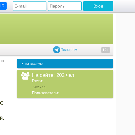
 ID
Телеграм
12+
по
на главную
На сайте: 202 чел
Гости:
202 чел.
Пользователи:
 С
й.
т