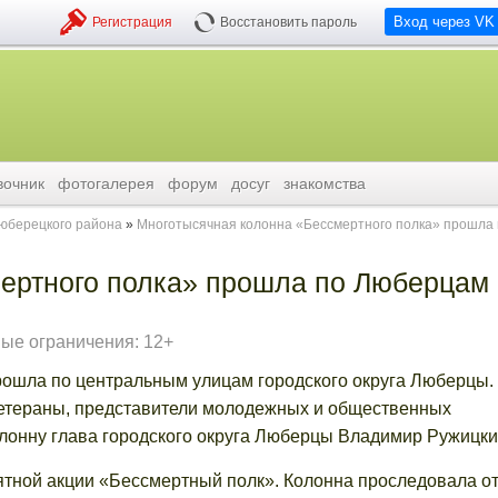
Вход через VK
Регистрация
Восстановить пароль
вочник
фотогалерея
форум
досуг
знакомства
люберецкого района
Многотысячная колонна «Бессмертного полка» прошла 
ертного полка» прошла по Люберцам
ые ограничения: 12+
рошла по центральным улицам городского округа Люберцы.
етераны, представители молодежных и общественных
колонну глава городского округа Люберцы Владимир Ружицки
ятной акции «Бессмертный полк». Колонна проследовала о