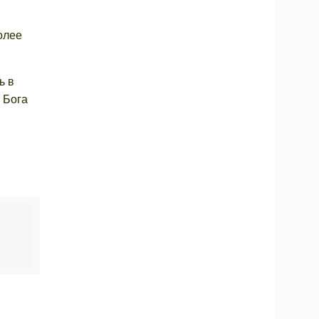
олее
ь в
 Бога