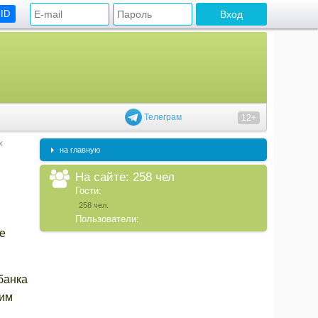
 ID
Телеграм
12+
х
на главную
На сайте: 258 чел
Гости:
258 чел.
Пользователи:
е
банка
сим