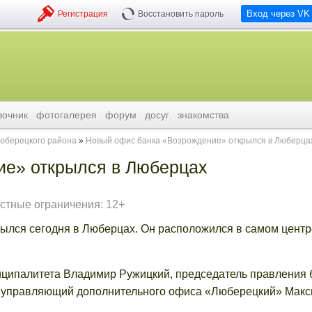
Вход через VK
Регистрация
Восстановить пароль
вочник
фотогалерея
форум
досуг
знакомства
люберецкого района
Новый офис банка «Возрождение» открылся в Люберца
ие» открылся в Люберцах
стные ограничения: 12+
ылся сегодня в Люберцах. Он расположился в самом центр
иципалитета Владимир Ружицкий, председатель правления 
 управляющий дополнительного офиса «Люберецкий» Мак