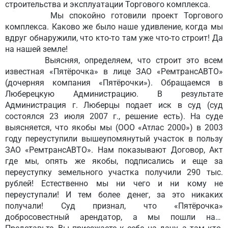
строительства и эксплуатации Торгового комплекса.
Мы спокойно готовили проект Торгового
комплекса. Каково же было наше удивление, когда мы
вдруг обнаружили, что кто-то там уже что-то строит! Да
на нашей земле!
Выясняя, определяем, что строит это всем
известная «Пятёрочка» в лице ЗАО «РемтрансАВТО»
(дочерняя компания «Пятёрочки»). Обращаемся в
Люберецкую Администрацию. В результате
Администрация г. Люберцы подает иск в суд (суд
состоялся 23 июля 2007 г., решение есть). На суде
выясняется, что якобы мы (ООО «Атлас 2000») в 2003
году переуступили вышеупомянутый участок в пользу
ЗАО «РемтрансАВТО». Нам показывают Договор, Акт
где мы, опять же якобы, подписались и еще за
переуступку земельного участка получили 290 тыс.
рублей! Естественно мы ни чего и ни кому не
переуступали! И тем более денег, за это никаких
получали! Суд признал, что «Пятёрочка»
добросовестный арендатор, а мы пошли на…