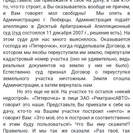
Представьте, Вы приезжаете к себе на дачу, а там кто-
то, что-то строит, а Вы оказываетесь вообще не причем,
и Вам говорят мол свободны! Мы опять в
Администрацию г. Люберцы. Администрация подаёт
апелляцию в Десятый Арбитражный Апелляционный
суд (суд состоялся 11 декабря 2007 г., решение есть). На
этом суде для нас много выяснялось. Оказывается
господа из «Пятерочки», когда подделывали Договор, в
котором мы якобы переуступили им землю, перепутали
кадастровый номер участка (оно не удивительно, ведь
реальных документов на землю у них не было).
Естественно суд признал Договор о переуступке
земельного участка ничтожным. Земля отошла
Администрации, а затем вернулась нам.
Но это еще не всё. На участке то остался «некий
недострой». «Пятерочка» в лице ЗАО «РемтрансАВТО»
говорит это наше. Представьте, Вы приехали к себе на
дачу, кто-то на Вашем участке построил «нечто» и
говорит Вам: «Это моё, это я построил и соответственно
я этим буду пользоваться!» Что Вы ему скажете!?
Правильно. И мы так же сказали: «Раз твоё, так