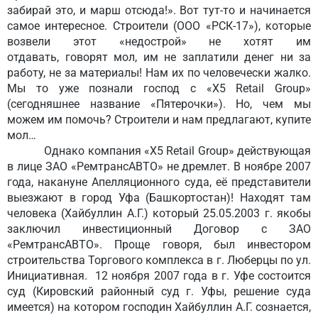
забирай это, и марш отсюда!». Вот тут-то и начинается
самое интересное. Строители (ООО «РСК-17»), которые
возвели этот «недострой» не хотят им
отдавать, говорят мол, им не заплатили денег ни за
работу, не за материалы! Нам их по человечески жалко.
Мы то уже познали господ с «Х5 Retail Group»
(сегодняшнее название «Пятерочки»). Но, чем мы
можем им помочь? Строители и нам предлагают, купите
мол…
Однако компания «Х5 Retail Group» действующая
в лице ЗАО «РемтрансАВТО» не дремлет. В ноябре 2007
года, накануне Апелляционного суда, её представители
выезжают в город Уфа (Башкортостан)! Находят там
человека (Хайбуллин А.Г.) который 25.05.2003 г. якобы
заключил инвестиционный Договор с ЗАО
«РемтрансАВТО». Проще говоря, был инвестором
строительства Торгового комплекса в г. Люберцы по ул.
Инициативная. 12 ноября 2007 года в г. Уфе состоится
суд (Кировский районный суд г. Уфы, решение суда
имеется) на котором господин Хайбуллин А.Г. сознается,