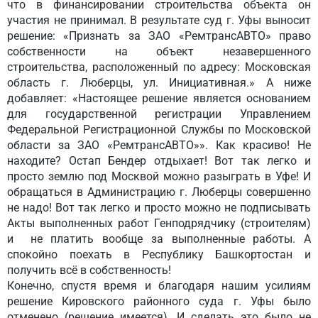
что в финансировании строительства объекта он
участия не принимал. В результате суд г. Уфы выносит
решение: «Признать за ЗАО «РемтрансАВТО» право
собственности на объект незавершенного
строительства, расположенный по адресу: Московская
область г. Люберцы, ул. Инициативная.» А ниже
добавляет: «Настоящее решение является основанием
для государственной регистрации Управлением
Федеральной Регистрационной Службы по Московской
области за ЗАО «РемтрансАВТО»». Как красиво! Не
находите? Остап Бендер отдыхает! Вот так легко и
просто землю под Москвой можно разыграть в Уфе! И
обращаться в Администрацию г. Люберцы совершенно
не надо! Вот так легко и просто можно не подписывать
Акты выполненных работ Генподрядчику (строителям)
и не платить вообще за выполненные работы. А
спокойно поехать в Республику Башкортостан и
получить всё в собственность!
Конечно, спустя время и благодаря нашим усилиям
решение Кировского районного суда г. Уфы было
отменено (решение имеется). И сделать это было не