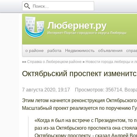
Любернет.ру
Интернет-Портал городского округа Люберцы
о районе
работа
Недвижимость
объявления
спра
Справка о Люберецком районе
Новости города люберцы и 
Октябрьский проспект изменит
7 августа 2020, 19:17
Просмотров: 356714. Возр
Этим летом начнется реконструкция Октябрьского 
Масштабный проект реализуется по поручению Г
«Когда я был на встрече с Президентом, то 
раз из-за Октябрьского проспекта она стоял
Октябрьскому проспекту, - сказал Андрей Во