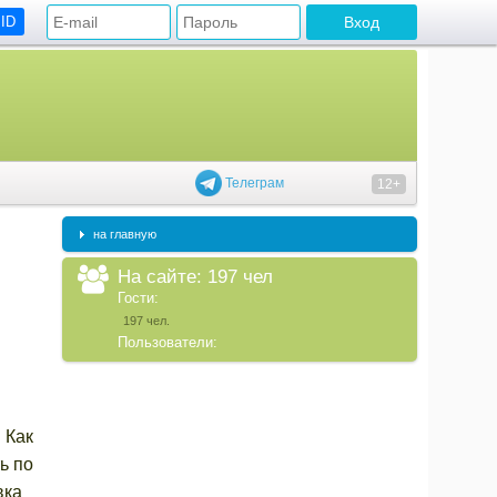
 ID
Телеграм
12+
на главную
На сайте: 197 чел
Гости:
197 чел.
Пользователи:
 Как
ь по
вка