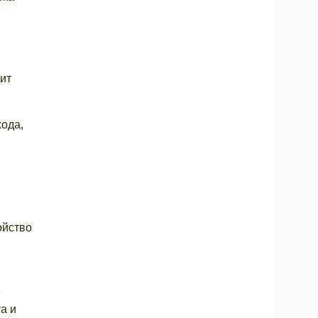
ит
ода,
ойство
е
а и