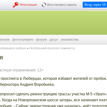
Вход через VK
Регистрация
Восстановить пароль
вочник
фотогалерея
форум
досуг
знакомства
люберецкого района
Октябрьский проспект изменится
ся
астные ограничения: 12+
проспекта в Люберцах, которая избавит жителей от пробок.
убернатора Андрея Воробьева.
попросил сделать реконструкцию трассы участка М-5 «Урал».
а. Когда на Новорязанском шоссе заторы, все начинают ехат
робьев. - Сейчас реконструкция уже началась, идёт подгото