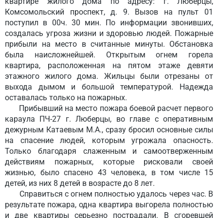
квартире жилого дома по адресу: г. Люберцы,
Комсомольский проспект, д. 9. Вызов на пульт 01
поступил в 00ч. 30 мин. По информации звонивших,
создалась угроза жизни и здоровью людей. Пожарные
прибыли на место в считанные минуты. Обстановка
была наисложнейшей. Открытым огнем горела
квартира, расположенная на пятом этаже девяти
этажного жилого дома. Жильцы были отрезаны от
выхода дымом и большой температурой. Надежда
оставалась только на пожарных.
Прибывший на место пожара боевой расчет первого
караула ПЧ-27 г. Люберцы, во главе с оперативным
дежурным Катаевым М.А., сразу бросил основные силы
на спасение людей, которым угрожала опасность.
Только благодаря слаженным и самоотверженным
действиям пожарных, которые рисковали своей
жизнью, было спасено 43 человека, в том числе 15
детей, из них 8 детей в возрасте до 8 лет.
Справиться с огнем полностью удалось через час. В
результате пожара, одна квартира выгорела полностью
и две квартиры серьезно пострадали. В сгоревшей