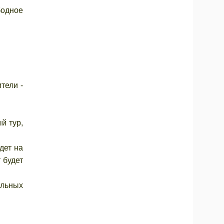
одное
тели -
й тур,
дет на
 будет
.
льных