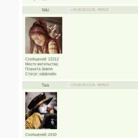
Niki
• 04.06.08 13:36,
#84522
Сообщений: 12212
Место жительства:
Планета Земля
Статус:
оффлайн
Tais
• 04.06.08 13:36,
#84523
Сообщений: 2430