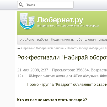
Любернет.ру
Интернет-Портал городского округа Люберцы
о районе
работа
Недвижимость
объявления
спра
Справка о Люберецком районе
Новости города люберцы и 
Рок-фестивали "Набирай оборот
21 мая 2008, 2:37
Просмотров: 356864. Возраст
12+
Мероприятие
концерт
Рок
Музыка
Фе
Промо - группа "Квадрат" объявляют о старте 
Кто из вас не мечтал стать звездой?