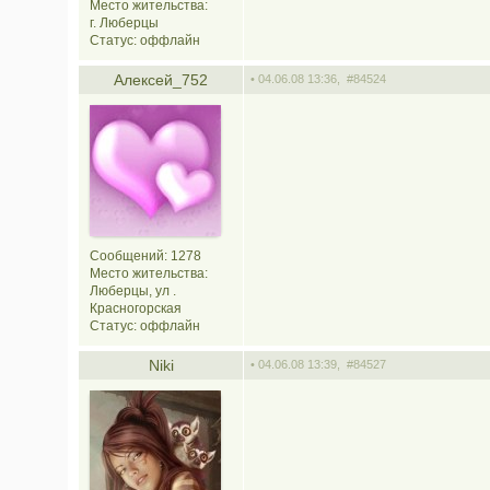
Место жительства:
г. Люберцы
Статус:
оффлайн
Алексей_752
• 04.06.08 13:36,
#84524
Сообщений: 1278
Место жительства:
Люберцы, ул .
Красногорская
Статус:
оффлайн
Niki
• 04.06.08 13:39,
#84527