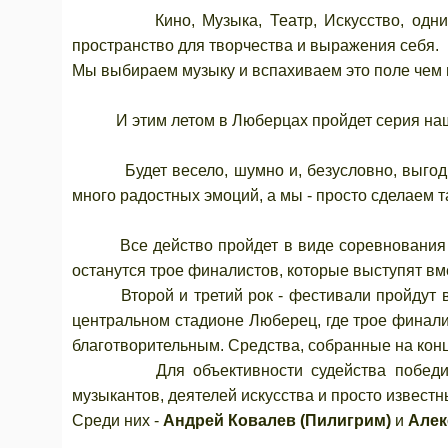
Кино, Музыка, Театр, Искусство, одним сл
пространство для творчества и выражения себя.
Мы выбираем музыку и вспахиваем это поле чем
И этим летом в Люберцах пройдет серия наши
Будет весело, шумно и, безусловно, выгодно в
много радостных эмоций, а мы - просто сделаем та
Все действо пройдет в виде соревнования ме
останутся трое финалистов, которые выступят вм
Второй и третий рок - фестивали пройдут в и
центральном стадионе Люберец, где трое финалис
благотворительным. Средства, собранные на кон
Для объективности судейства победителе
музыкантов, деятелей искусства и просто известн
Среди них -
Андрей Ковалев (Пилигрим)
и
Алек