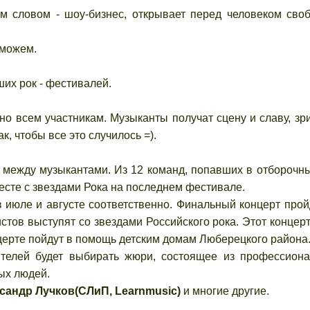
овом - шоу-бизнес, открывает перед человеком своб
 можем.
х рок - фестивалей.
сем участникам. Музыканты получат сцену и славу, зри
к, чтобы все это случилось =).
жду музыкантами. Из 12 команд, попавших в отборочны
есте с звездами Рока на последнем фестивале.
юле и августе соответственно. Финальный концерт прой
тов выступят со звездами Российского рока. Этот концерт
церте пойдут в помощь детским домам Люберецкого района
й будет выбирать жюри, состоящее из профессиона
ых людей.
сандр Лучков(СЛиП, Learnmusic)
и многие другие.