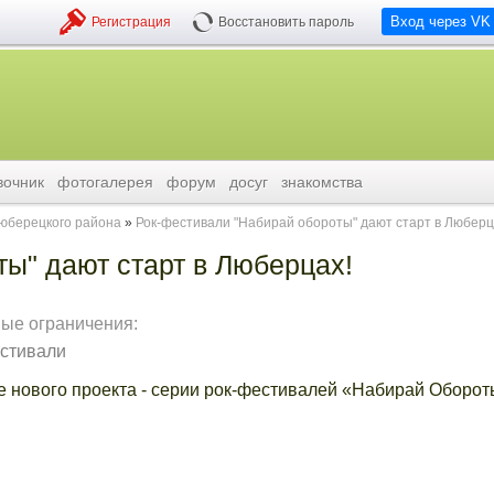
Вход через VK
Регистрация
Восстановить пароль
вочник
фотогалерея
форум
досуг
знакомства
люберецкого района
Рок-фестивали "Набирай обороты" дают старт в Люберц
ы" дают старт в Люберцах!
ные ограничения:
стивали
нового проекта - серии рок-фестивалей «Набирай Обороты