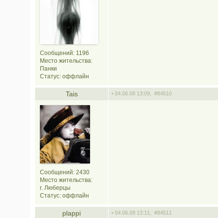
Сообщений: 1196
Место жительства:
Панки
Статус:
оффлайн
Tais
• 04.06.08 13:09,
#84510
Сообщений: 2430
Место жительства:
г. Люберцы
Статус:
оффлайн
plappi
• 04.06.08 13:11,
#84511