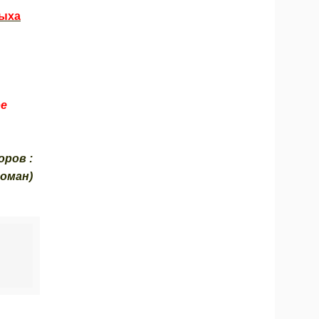
дыха
е
оров :
Роман)