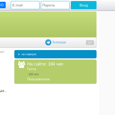
 ID
Телеграм
12+
ах!
на главную
На сайте: 184 чел
Гости:
184 чел.
Пользователи:
» .