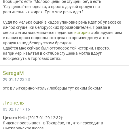
Вообще-то есть "Молоко цельное сгущенное", а есть
"Сгущенка"-не поделка, а просто другой продукт на
растительных жирах. Тут о чем речь идет?
Судя по мелькающей в кадре упаковке речь идет об упаковке
из-под сгущенки белорусских производителей. Правда в
связи с этим вспоминается недавняя
история
с обнаружением
в наших краях подпольного цеха по производству этого
продукта под белорусским брендом.
Сдаётся мне сейчас был отголосок той истории. Просто,
например, изъятая в октябре сгущенка могла вдруг
воскреснуть в торговых сетях...
SeregaM
29.01.17 23:23
это в лыткарино чтоль? люберцы тут каким боком?
Лионель
03.02.17 17:16
Цитата
Hella (2017-01-29 12:32):
Яндекс показывает - в Токарёво, та , что переходит в
Лыткаринское шоссе.