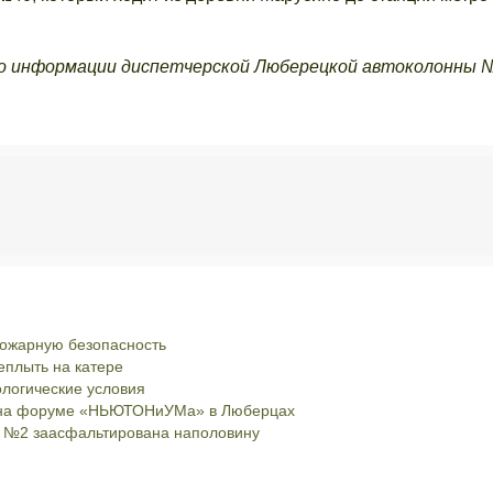
о информации диспетчерской Люберецкой автоколонны 
пожарную безопасность
еплыть на катере
ологические условия
я на форуме «НЬЮТОНиУМа» в Люберцах
а №2 заасфальтирована наполовину