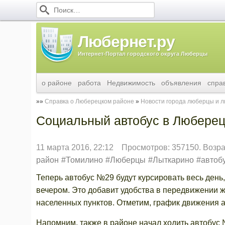
Любернет.ру
Интернет-Портал городского округа Люберцы
о районе
работа
Недвижимость
объявления
спра
Справка о Люберецком районе
Новости города люберцы и 
Социальный автобус в Люберец
11 марта 2016, 22:12
Просмотров: 357150. Возра
район
Томилино
Люберцы
Лыткарино
автоб
Теперь автобус №29 будут курсировать весь день,
вечером. Это добавит удобства в передвижении ж
населенных пунктов. Отметим, график движения 
Напомним, также в районе начал ходить автобус 