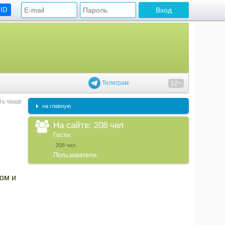
 ID
Телеграм
12+
ть чаще
на главную
На сайте: 208 чел
Гости:
208 чел.
Пользователи:
ом и