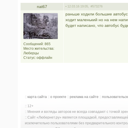
nat67
• 12.03.16 19:05,
#573276
раньше ходили большие автобусы
ходит маленький но на нем напи
будет написано, что автобус буд
Сообщений: 865
Место жительства:
Люберцы
Статус:
оффлайн
::
карта сайта
::
о проекте
::
реклама на сайте
::
пользовательс
:: 12+
:: Мнения и взгляды авторов не всегда совпадают с точкой зр
:: Сайт «Любернет.ру» является площадкой, предоставляюще
исключительно пользователями без предварительного контро