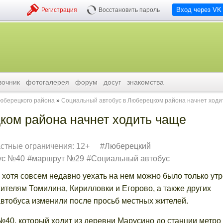
Вход через VK
Регистрация
Восстановить пароль
вочник
фотогалерея
форум
досуг
знакомства
люберецкого района
Социальный автобус в Люберецком района начнет ходи
ком района начнет ходить чаще
стные ограничения: 12+
Люберецкий
ус №40
маршрут №29
Социальный автобус
 хотя совсем недавно уехать на нем можно было только утр
ителям Томилина, Кирилловки и Егорово, a также других
автобуса изменили после просьб местных жителей.
№40, который ходит из деревни Марусино до станции метро