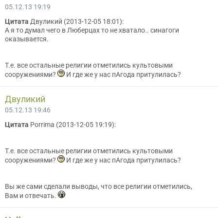
05.12.13 19:19
Цитата
Двуликий (2013-12-05 18:01):
А я то думал чего в Люберцах то не хватало.. синагоги
оказывается.
Т.е. все остальные религии отметились культовыми
сооружениями?
И где же у нас пАгода притулилась?
Двуликий
05.12.13 19:46
Цитата
Porrima (2013-12-05 19:19):
Т.е. все остальные религии отметились культовыми
сооружениями?
И где же у нас пАгода притулилась?
Вы же сами сделали выводы, что все религии отметились,
Вам и отвечать.