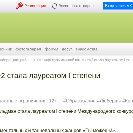
Вход через VK
Регистрация
Восстановить пароль
вочник
фотогалерея
форум
досуг
знакомства
люберецкого района
Ученица музыкальной школы №2 стала лауреатом I сте
 стала лауреатом I степени
растные ограничения: 12+
Образование
Люберцы
Кон
ьдман стала лауреатом I степени Международного конкур
ументальных и танцевальных жанров «Ты можешь!».