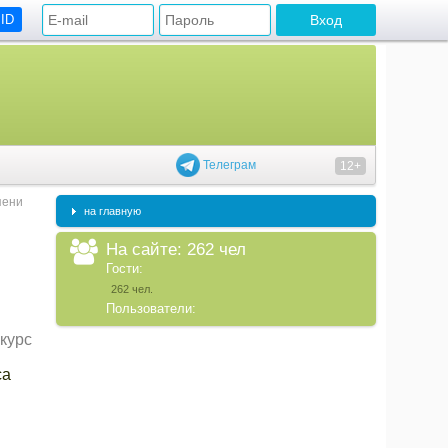
 ID
Телеграм
12+
пени
на главную
На сайте: 262 чел
Гости:
262 чел.
Пользователи:
курс
са