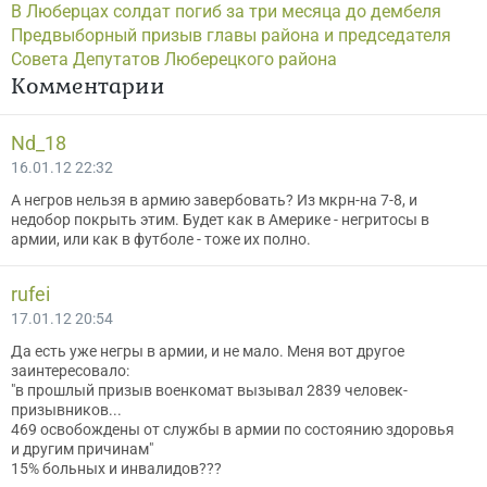
В Люберцах солдат погиб за три месяца до дембеля
Предвыборный призыв главы района и председателя
Совета Депутатов Люберецкого района
Комментарии
Nd_18
16.01.12 22:32
А негров нельзя в армию завербовать? Из мкрн-на 7-8, и
недобор покрыть этим. Будет как в Америке - негритосы в
армии, или как в футболе - тоже их полно.
rufei
17.01.12 20:54
Да есть уже негры в армии, и не мало. Меня вот другое
заинтересовало:
"в прошлый призыв военкомат вызывал 2839 человек-
призывников...
469 освобождены от службы в армии по состоянию здоровья
и другим причинам"
15% больных и инвалидов???