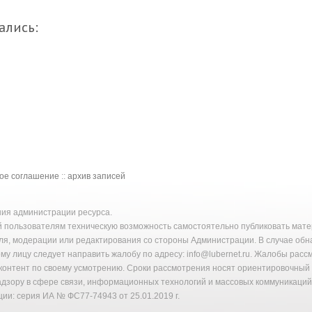
ались:
кое соглашение
::
архив записей
ения администрации ресурса.
й пользователям техническую возможность самостоятельно публиковать ма
ля, модерации или редактирования со стороны Администрации. В случае об
у лицу следует направить жалобу по адресу: info@lubernet.ru. Жалобы расс
онтент по своему усмотрению. Сроки рассмотрения носят ориентировочный 
надзору в сфере связи, информационных технологий и массовых коммуникаци
ии: серия ИА № ФС77-74943 от 25.01.2019 г.