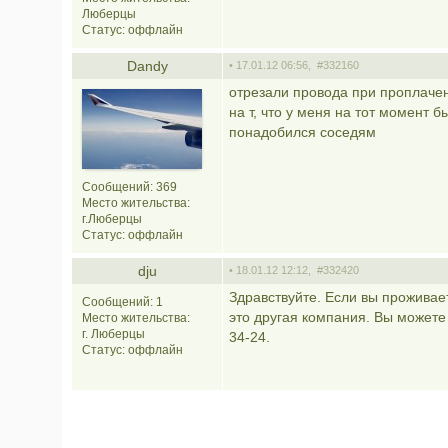
Люберцы
Статус:
оффлайн
Dandy
• 17.01.12 06:56,
#332160
отрезали провода при проплачен
на т, что у меня на тот момент 
понадобился соседям
Сообщений: 369
Место жительства:
г.Люберцы
Статус:
оффлайн
dju
• 18.01.12 12:12,
#332420
Здравствуйте. Если вы проживает
Сообщений: 1
это другая компания. Вы можете
Место жительства:
г. Люберцы
34-24.
Статус:
оффлайн