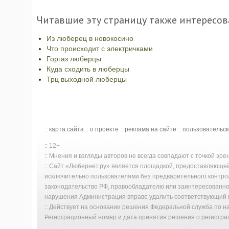
Читавшие эту страницу также интересов
Из люберец в новокосино
Что происходит с электричками
Горгаз люберцы
Куда сходить в люберцы
Трц выходной люберцы
::
карта сайта
::
о проекте
::
реклама на сайте
::
пользовательс
:: 12+
:: Мнения и взгляды авторов не всегда совпадают с точкой зр
:: Сайт «Любернет.ру» является площадкой, предоставляюще
исключительно пользователями без предварительного контро
законодательство РФ, правообладателю или заинтересованном
нарушения Администрация вправе удалить соответствующий к
:: Действует на основании решения Федеральной служба по 
Регистрационный номер и дата принятия решения о регистрац