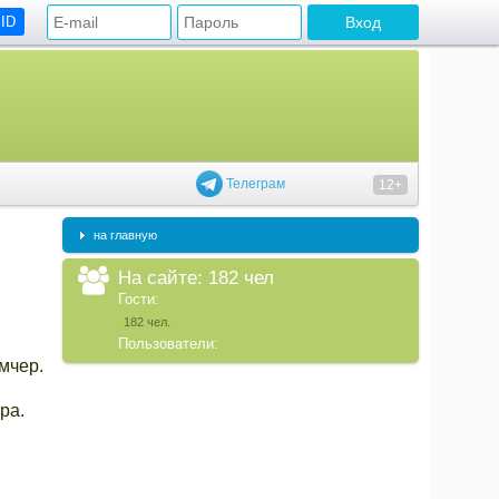
 ID
Телеграм
12+
на главную
На сайте: 182 чел
Гости:
182 чел.
Пользователи:
мчер.
ра.