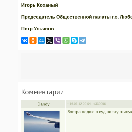
Игорь Коханый
Председатель Общественной палаты г.о. Лю
Петр Ульянов
Комментарии
Dandy
• 16.01.12 20:04,
#332096
Завтра подаю в суд на эту гнилу