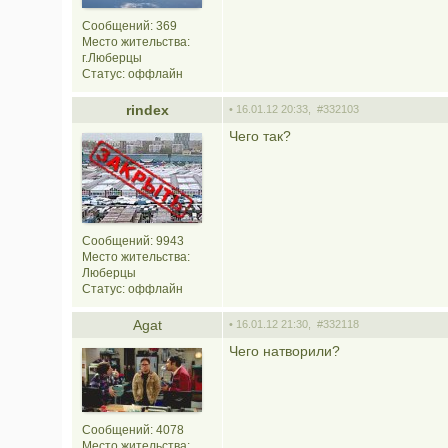
Сообщений: 369
Место жительства:
г.Люберцы
Статус:
оффлайн
rindex
• 16.01.12 20:33,
#332103
Чего так?
Сообщений: 9943
Место жительства:
Люберцы
Статус:
оффлайн
Agat
• 16.01.12 21:30,
#332118
Чего натворили?
Сообщений: 4078
Место жительства: