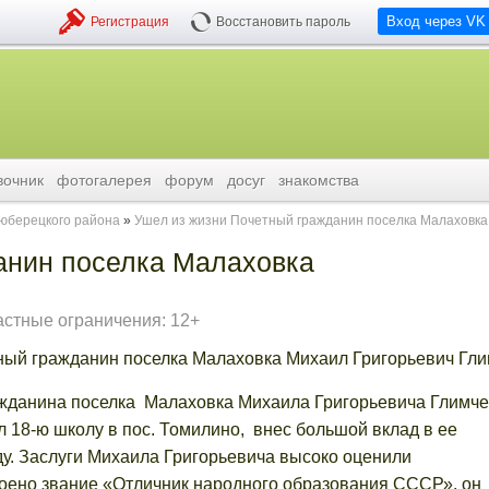
Вход через VK
Регистрация
Восстановить пароль
вочник
фотогалерея
форум
досуг
знакомства
люберецкого района
Ушел из жизни Почетный гражданин поселка Малаховка
анин поселка Малаховка
астные ограничения: 12+
ный гражданин поселка Малаховка Михаил Григорьевич Гли
ажданина поселка Малаховка Михаила Григорьевича Глимче
л 18-ю школу в пос. Томилино, внес большой вклад в ее
ду. Заслуги Михаила Григорьевича высоко оценили
воено звание «Отличник народного образования СССР», он