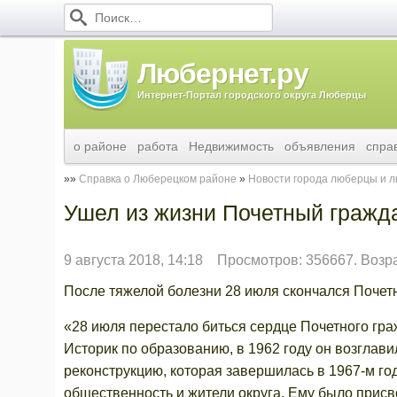
Любернет.ру
Интернет-Портал городского округа Люберцы
о районе
работа
Недвижимость
объявления
спра
Справка о Люберецком районе
Новости города люберцы и 
Ушел из жизни Почетный гражд
9 августа 2018, 14:18
Просмотров: 356667. Возр
После тяжелой болезни 28 июля скончался Почет
«28 июля перестало биться сердце Почетного гр
Историк по образованию, в 1962 году он возглави
реконструкцию, которая завершилась в 1967-м го
общественность и жители округа. Ему было прис