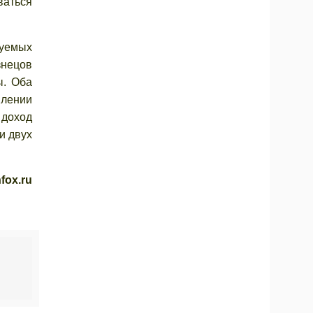
ваться
руемых
знецов
ы. Оба
влении
 доход
и двух
fox.ru