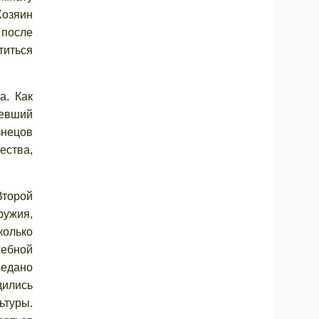
Хозяин
 после
титься
. Как
певший
знецов
ества,
Второй
ружия,
колько
жебной
едано
дились
ьтуры.