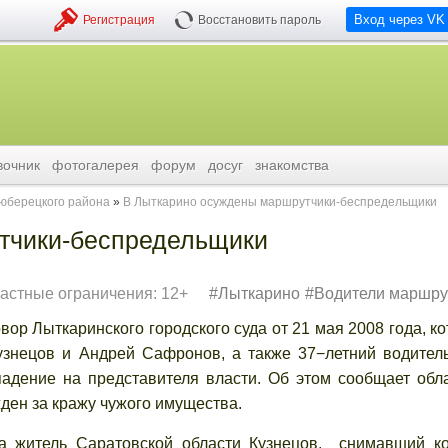
Вход через VK
Регистрация
Восстановить пароль
вочник
фотогалерея
форум
досуг
знакомства
люберецкого района
В Лыткарино осуждены маршрутчики-беспредельщики
тчики-беспредельщики
астные ограничения: 12+
Лыткарино
Водители маршру
р Лыткаринского городского суда от 21 мая 2008 года, к
узнецов и Андрей Сафронов, а также 37−летний водите
адение на представителя власти. Об этом сообщает обл
ден за кражу чужого имущества.
житель Саратовской области Кузнецов, снимавший ко