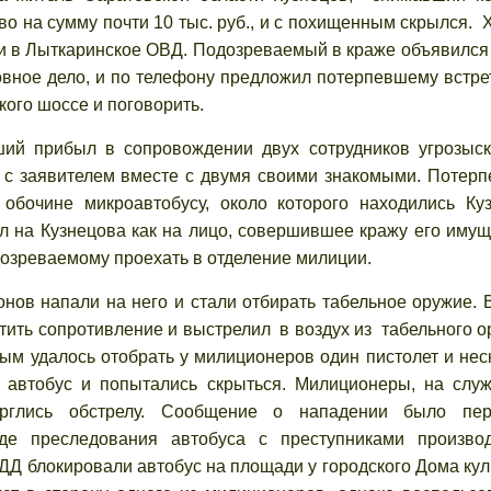
во на сумму почти 10 тыс. руб., и с похищенным скрылся. 
ии в Лыткаринское ОВД. Подозреваемый в краже объявился
ловное дело, и по телефону предложил потерпевшему встре
кого шоссе и поговорить.
рибыл в сопровождении двух сотрудников угрозыска
 с заявителем вместе с двумя своими знакомыми. Потер
бочине микроавтобусу, около которого находились Ку
ал на Кузнецова как на лицо, совершившее кражу его имущ
дозреваемому проехать в отделение милиции.
в напали на него и стали отбирать табельное оружие. 
тить сопротивление и выстрелил в воздух из табельного о
ым удалось отобрать у милиционеров один пистолет и нес
в автобус и попытались скрыться. Милиционеры, на слу
ерглись обстрелу. Сообщение о нападении было пер
де преследования автобуса с преступниками произво
ДД блокировали автобус на площади у городского Дома кул