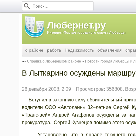
Любернет.ру
Интернет-Портал городского округа Люберцы
о районе
работа
Недвижимость
объявления
спра
Справка о Люберецком районе
Новости города люберцы и 
В Лыткарино осуждены маршру
26 декабря 2008, 2:09
Просмотров: 356808. Возр
Вступил в законную силу обвинительный пригово
водители ООО «Автолайн» 32−летние Сергей К
«Транс-вей» Андрей Агафонов осуждены за нап
прокуратура. Сергей Кузнецов помимо этого осуж
Установлено, что в январе текущего года 