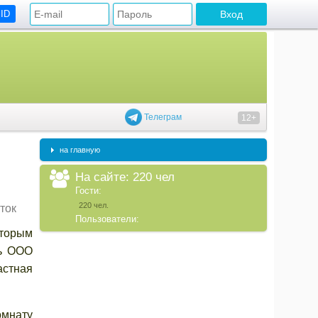
 ID
Телеграм
12+
на главную
На сайте: 220 чел
Гости:
220 чел.
ток
Пользователи:
оторым
ль ООО
астная
мнату