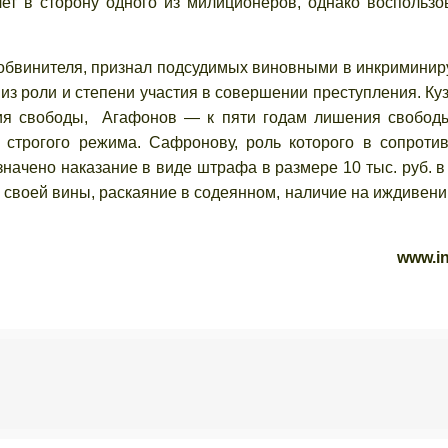
ет в сторону одного из милиционеров, однако воспользо
бвинителя, признал подсудимых виновными в инкримини
 из роли и степени участия в совершении преступления. Ку
ия свободы, Агафонов — к пяти годам лишения свобод
 строгого режима. Сафронову, роль которого в сопроти
начено наказание в виде штрафа в размере 10 тыс. руб. в
м своей вины, раскаяние в содеянном, наличие на иждивени
www.in