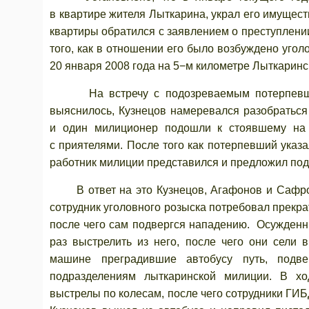
в квартире жителя Лыткарина, украл его имущест
квартиры обратился с заявлением о преступлен
того, как в отношении его было возбуждено уго
20 января 2008 года на 5−м километре Лыткаринс
На встречу с подозреваемым потерпевший п
выяснилось, Кузнецов намеревался разобраться
и один милиционер подошли к стоявшему на о
с приятелями. После того как потерпевший указ
работник милиции представился и предложил по
В ответ на это Кузнецов, Агафонов и Сафроно
сотрудник уголовного розыска потребовал прекра
после чего сам подвергся нападению. Осужденн
раз выстрелить из него, после чего они сели 
машине преградившие автобусу путь, подв
подразделениям лыткаринской милиции. В хо
выстрелы по колесам, после чего сотрудники ГИБ