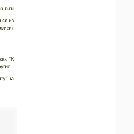
o-n.ru
ься из
ависит
как ГК
угие.
ry" на