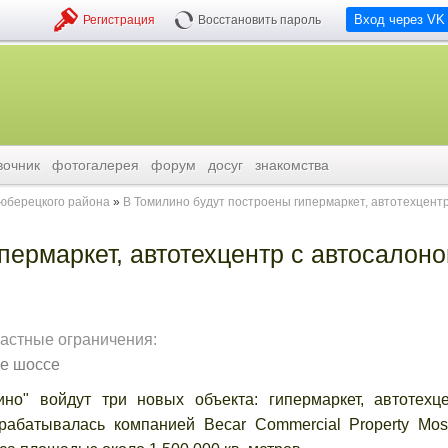
Вход через VK
Регистрация
Восстановить пароль
вочник
фотогалерея
форум
досуг
знакомства
люберецкого района
В Томилино будут построены гипермаркет, автотехцентр
пермаркет, автотехцентр с автосалоно
растные ограничения:
е шоссе
 войдут три новых объекта: гипермаркет, автотехц
рабатывалась компанией Becar Commercial Property Mo