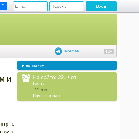
 ID
Телеграм
12+
 с
на главную
На сайте: 221 чел
м и
Гости:
221 чел.
Пользователи:
ентр с
scow с