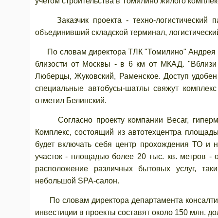
учетом строительства в Томилино жилого комплек
Заказчик проекта - техно-логистический па
объединивший складской терминал, логистически
По словам директора ТЛК "Томилино" Андрея Бе
близости от Москвы - в 6 км от МКАД. "Вблиз
Люберцы, Жуковский, Раменское. Доступ удобен 
специальные автобусы-шатлы свяжут комплекс
отметил Белинский.
Согласно проекту компании Becar, гипермарк
Комплекс, состоящий из автотехцентра площадь
будет включать себя центр прохождения ТО и н
участок - площадью более 20 тыс. кв. метров - 
расположение различных бытовых услуг, таки
небольшой SPA-салон.
По словам директора департамента консалтинг
инвестиции в проекты составят около 150 млн. д