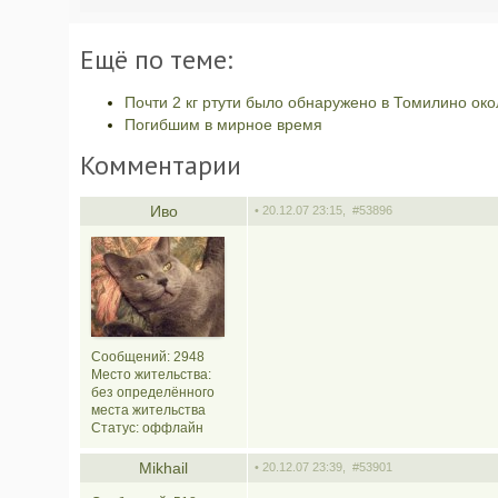
Ещё по теме:
Почти 2 кг ртути было обнаружено в Томилино ок
Погибшим в мирное время
Комментарии
Иво
• 20.12.07 23:15,
#53896
Сообщений: 2948
Место жительства:
без определённого
места жительства
Статус:
оффлайн
Mikhail
• 20.12.07 23:39,
#53901