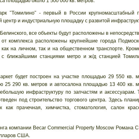
са площадью около 1 500 000 кв. метров.
рк "Томилино" - первый в России крупномасштабный п
й центр и индустриальную площадку с развитой инфраструк
линского, все объекты будут расположены в непосредст
и от комплекса расположены крупнейшие города Подмоск
как на личном, так и на общественном транспорте. Кроме
 с ближайшими станциями метро и ж/д станцией Томили
ет будет построен на участке площадью 29 550 кв. м
ю 25 290 кв. метров и автосалона площадью 13 400 кв. м
ебольшую инфраструктуру по запчастям и аксессуарам. 
отведен под строительство торгового центра. Здесь плани
х как прачечная, химчистка, стоматология, салон кра
а компании Becar Commercial Property Moscow Романа С
олларов США.