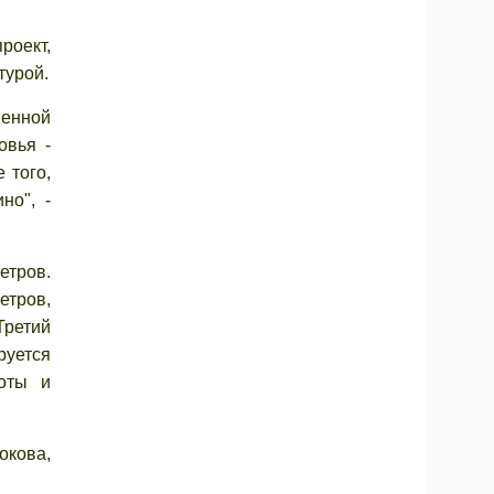
роект,
турой.
венной
овья -
 того,
но", -
етров.
етров,
Третий
руется
соты и
окова,