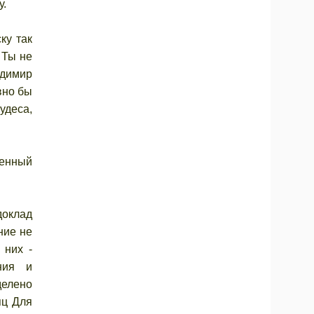
у.
ку так
 Ты не
адимир
вно бы
удеса,
венный
доклад
ние не
 них -
ния и
делено
яц Для