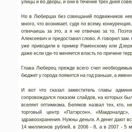
улицы и во дворы, и они в течение трех дней сов
Но в Люберцах без совещаний подвижников нево
много, что возникает, судя по всему, конкуренция
отвечаешь за это, а я не отвечаю за то. Поэт
Алексеевич и предоставил слово. А говорил зам.
уже приводили в пример Раменскому или Дзержи
даже если где-то меняется власть по причине тер
Глава Люберец прежде всего счел необходимым 
бюджет у города появится на год раньше, а именн
И вот что сказал заместитель главы админи
сопровождался показом слайдов, на которых был
вселяет оптимизма. Беляков назвал тех, кто, 
торговый центр «Патэрсон», «Макдоналдс»,
здравоохранения. Нужны деньги. А денег дают вс
14 миллионов рублей, в 2006 - 8, а в 2007 - 5