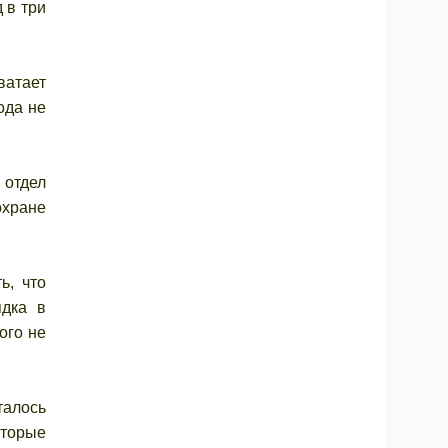
 в три
ватает
ода не
 отдел
охране
ь, что
ядка в
ого не
талось
оторые