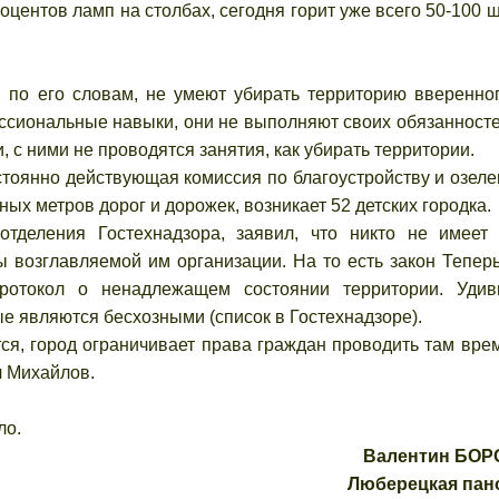
оцентов ламп на столбах, сегодня горит уже всего 50-100 ш
, по его словам, не умеют убирать территорию вверенно
ссиональные навыки, они не выполняют своих обязанносте
и, с ними не проводятся занятия, как убирать территории.
тоянно действующая комиссия по благоустройству и озел
ых метров дорог и дорожек, возникает 52 детских городка.
отделения Гостехнадзора, заявил, что никто не имеет
ы возглавляемой им организации. На то есть закон Тепер
ротокол о ненадлежащем состоянии территории. Уди
е являются бесхозными (список в Гостехнадзоре).
ся, город ограничивает права граждан проводить там врем
ч Михайлов.
ло.
Валентин БО
Люберецкая пан