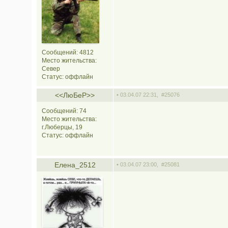
Сообщений: 4812
Место жительства:
Север
Статус:
оффлайн
<<ЛюБеР>>
• 03.04.07 22:31,
#25076
Сообщений: 74
Место жительства:
г.Люберцы, 19
Статус:
оффлайн
Елена_2512
• 03.04.07 23:00,
#25081