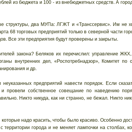
блей из бюджета и 100 - из внебюджетных средств. А город
е структуры, два МУПа: ЛГЖТ и «Транссервис». Им не х
арта 68 торговых предприятий только в северной части гор
ов. Все эти предприятия будут проверены и закрыты.
шителей закона? Беляков их перечислил: управление ЖКХ,
органы внутренних дел, «Роспотребнадзор», Комитет по 
анирования и др.
 неуказанных предприятий навести порядок. Если сказат
 и провели собственное совещание по наведению пор
ильно. Никто никуда, как ни странно, не бежал. Никто ник
 которые надо красить, чтобы было красиво. Особенно дос
 с территории города и не меняет лампочки на столбах, к