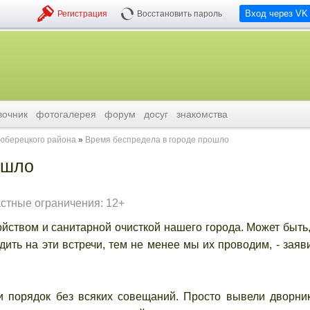
Вход через VK
Регистрация
Восстановить пароль
вочник
фотогалерея
форум
досуг
знакомства
люберецкого района
Время беспредела в городе прошло
ошло
стные ограничения: 12+
йством и санитарной очисткой нашего города. Может быть,
одить на эти встречи, тем не менее мы их проводим, - заяв
и порядок без всяких совещаний. Просто вывели дворни