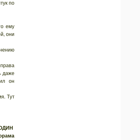
тук по
го ему
й, они
енению
 права
ь даже
вил он
я. Тут
РОДИН
орама