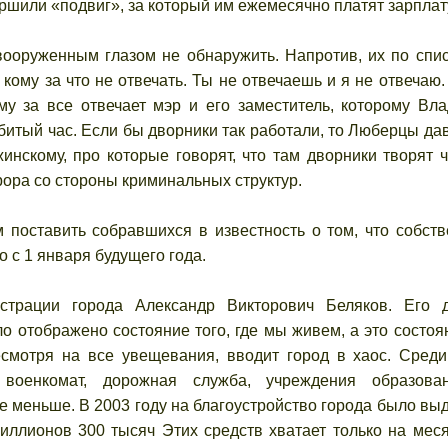
ершили «подвиг», за который им ежемесячно платят зарплат
оруженным глазом не обнаружить. Напротив, их по спис
, кому за что не отвечать. Ты не отвечаешь и я не отвечаю.
ому за все отвечает мэр и его заместитель, которому Вл
 битый час. Если бы дворники так работали, то Люберцы да
нскому, про которые говорят, что там дворники творят ч
рора со стороны криминальных структур.
поставить собравшихся в известность о том, что собст
о с 1 января будущего года.
страции города Александр Викторович Беляков. Его 
о отображено состояние того, где мы живем, а это состоя
несмотря на все увещевания, вводит город в хаос. Среди
 военкомат, дорожная служба, учреждения образова
е меньше. В 2003 году на благоустройство города было вы
 миллионов 300 тысяч Этих средств хватает только на мес