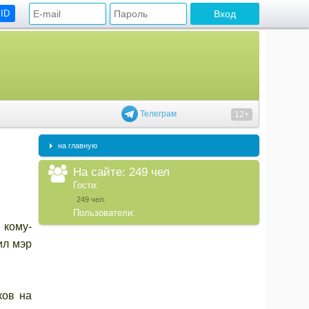
 ID
Телеграм
12+
на главную
На сайте: 249 чел
Гости:
249 чел.
Пользователи:
 кому-
ил мэр
ков на