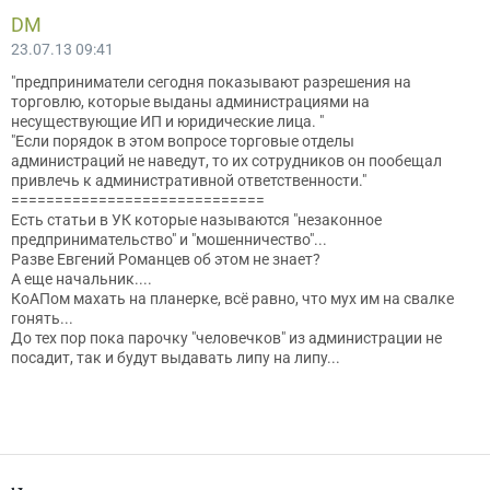
DM
23.07.13 09:41
"предприниматели сегодня показывают разрешения на
торговлю, которые выданы администрациями на
несуществующие ИП и юридические лица. "
"Если порядок в этом вопросе торговые отделы
администраций не наведут, то их сотрудников он пообещал
привлечь к административной ответственности."
=============================
Есть статьи в УК которые называются "незаконное
предпринимательство" и "мошенничество"...
Разве Евгений Романцев об этом не знает?
А еще начальник....
КоАПом махать на планерке, всё равно, что мух им на свалке
гонять...
До тех пор пока парочку "человечков" из администрации не
посадит, так и будут выдавать липу на липу...