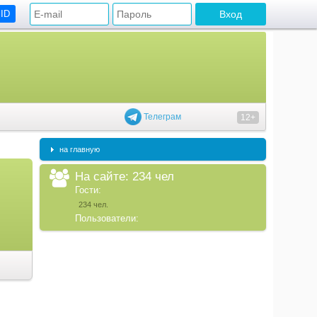
 ID
Телеграм
12+
на главную
На сайте: 234 чел
Гости:
234 чел.
Пользователи: