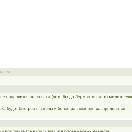
630292
 не понравится наша ветка(хотя бы до Лермонтовского) можете езд
зка будет быстрее в вагоны и более равномерно распределятся
нии покупайте где нибудь лучше в более надежном месте