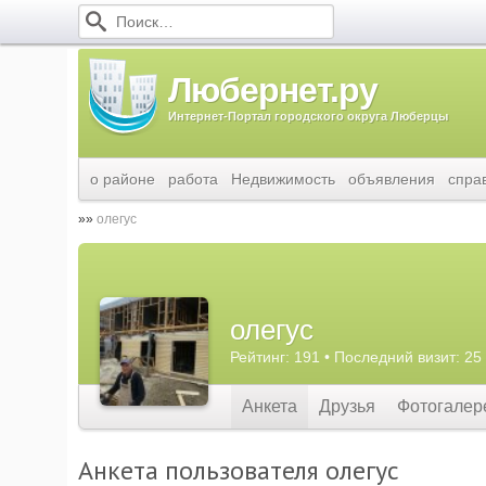
Любернет.ру
Интернет-Портал городского округа Люберцы
о районе
работа
Недвижимость
объявления
спра
олегус
олегус
Рейтинг: 191 • Последний визит: 25
Анкета
Друзья
Фотогалер
Анкета пользователя олегус