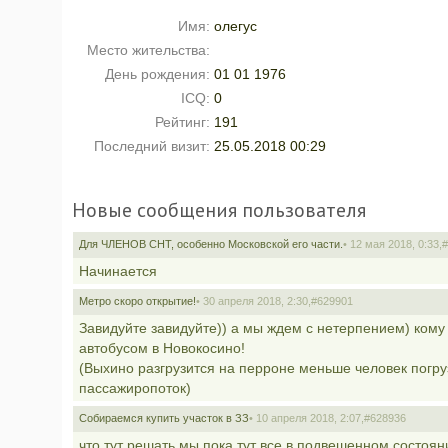
Имя:
олегус
Место жительства:
День рождения:
01 01 1976
ICQ:
0
Рейтинг:
191
Последний визит:
25.05.2018 00:29
Новые сообщения пользователя
Для ЧЛЕНОВ СНТ, особенно Московской его части.
• 12 мая 2018, 0:33,
#
Начинается
Метро скоро открытие!
• 30 апреля 2018, 2:30,
#629901
Завидуйте завидуйте)) а мы ждем с нетерпением) кому
автобусом в Новокосино!
(Выхино разгрузится на перроне меньше человек погру
пассажиропоток)
Собираемся купить участок в ЗЗ
• 10 апреля 2018, 2:07,
#628936
что тут решать мы пока тут все в подвешенном состоя