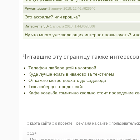
Ремонт дорог
• 2 апреля 2018, 12:46,
#628540
Это асфальт? или крошка?
Интернет в ЗЗ
• 1 апреля 2018, 1:44,
#628506
Ну что много уже желающих интернет подключать? и ко
Читавшие эту страницу также интересов
Телефон люберецкой налоговой
Куда лучше ехать в иваново за текстилем
От какого метро доехать до садовода
Тсж люберцы городок сайт
Кафе усадьба томилино сколько стоит проведение с
::
карта сайта
::
о проекте
::
реклама на сайте
::
пользовательс
:: 12+
:: Мнения и взгляды авторов не всегда совпадают с точкой зр