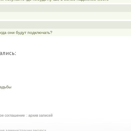
гда они будут подключать?
ались:
вадьбы
кое соглашение
::
архив записей
ения администрации ресурса.