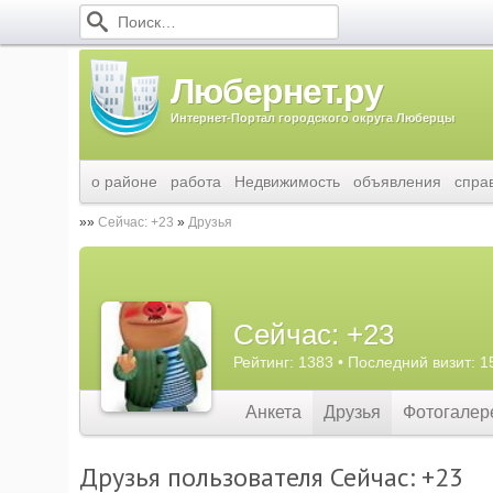
Любернет.ру
Интернет-Портал городского округа Люберцы
о районе
работа
Недвижимость
объявления
спра
Сейчас: +23
Друзья
Сейчас: +23
Рейтинг: 1383 • Последний визит: 1
Анкета
Друзья
Фотогалер
Друзья пользователя Сейчас: +23