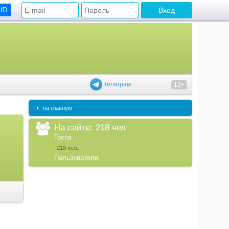
 ID
Телеграм
12+
на главную
На сайте: 218 чел
Гости:
218 чел.
Пользователи: