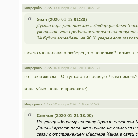
Микрорайон 3-3а
• 13 января 2020, 22:15,
#651515
Sean (2020-01-13 01:20)
Думаю еще ,что так как в Люберцах дома (нов
учитывая ,что предположительно планируется
3А будут возведены на 90 % уверен вот такого 
ничего что половина люберец это панельки? только в 
Микрорайон 3-3а
• 16 января 2020, 20:03,
#651556
вот так и живём... О! тут кого-то насилуют! вам помочь?
когда убьют тогда и приходите)
Микрорайон 3-3а
• 22 января 2020, 1:05,
#651574
Goshua (2020-01-21 13:00)
По утвержденному проекту Правительством Мо
Данный проект пока ,что никто не отменял и 
связи с отстранением Мастера Хауза в связи 