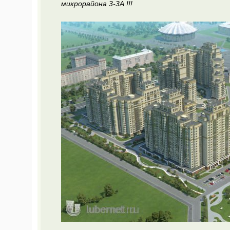
микрорайона 3-3А !!!