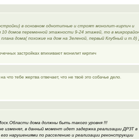
остройки) в основном однотипные и строят монолит-кирпич и
 10 домов переменной этажности 9-24 этажей, то в микрорайон
плана дома( похожие на дом на Зеленой, первый Клубный и т.д) 
точечных застройках впихивают монилит кирпич
 на что тебе жертва отвечает, что не твоё это собачье дело.
ск.Области дома должны быть такого уровня !!!
не изменял, в данный момент идет задержка реализации ДРЗТ в
с его нарушениями по расселению и реализации реконструкции