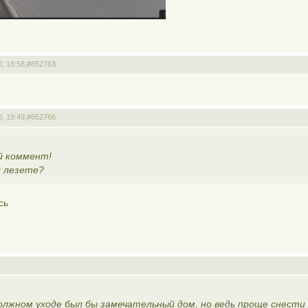
, 18:58,
#652763
, 19:49,
#652766
ый коммент!
й лезете?
сь
лжном уходе был бы замечательный дом, но ведь проще снести