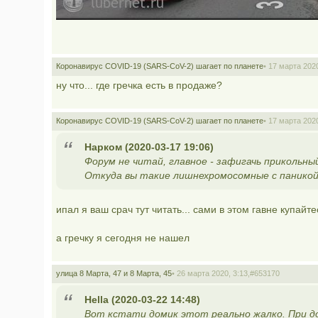
Коронавирус COVID-19 (SARS-CoV-2) шагает по планете
• 17 марта 2020
ну что... где гречка есть в продаже?
Коронавирус COVID-19 (SARS-CoV-2) шагает по планете
• 17 марта 2020
Наркoм (2020-03-17 19:06)
Форум не читай, главное - зафигачь прикольн
Откуда вы такие лишнехромосомные с панико
ипал я ваш срач тут читать... сами в этом гавне купайте
а гречку я сегодня не нашел
улица 8 Марта, 47 и 8 Марта, 45
• 26 марта 2020, 3:13,
#653170
Hella (2020-03-22 14:48)
Вот кстати домик этот реально жалко. При до