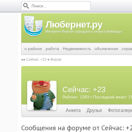
Любернет.ру
Интернет-Портал городского округа Люберцы
о районе
работа
Недвижимость
объявления
спра
Сейчас: +23
Форум
Сейчас: +23
Рейтинг: 1383 • Последний визит: 1
Анкета
Друзья
Фотогалер
Сообщения на форуме от Сейчас: +