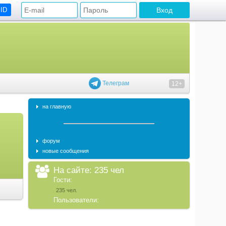
 ID
Телеграм
12+
на главную
форум
новые сообщения
На сайте: 235 чел
Гости:
235 чел.
Пользователи: