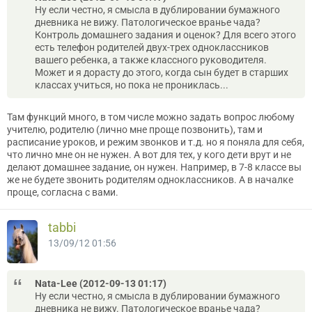
Ну если честно, я смысла в дублировании бумажного
дневника не вижу. Патологическое вранье чада?
Контроль домашнего задания и оценок? Для всего этого
есть телефон родителей двух-трех одноклассников
вашего ребенка, а также классного руководителя.
Может и я дорасту до этого, когда сын будет в старших
классах учиться, но пока не прониклась...
Там функций много, в том числе можно задать вопрос любому
учителю, родителю (лично мне проще позвонить), там и
расписание уроков, и режим звонков и т.д. но я поняла для себя,
что лично мне он не нужен. А вот для тех, у кого дети врут и не
делают домашнее задание, он нужен. Например, в 7-8 классе вы
же не будете звонить родителям одноклассников. А в началке
проще, согласна с вами.
tabbi
13/09/12 01:56
Nata-Lee (2012-09-13 01:17)
Ну если честно, я смысла в дублировании бумажного
дневника не вижу. Патологическое вранье чада?