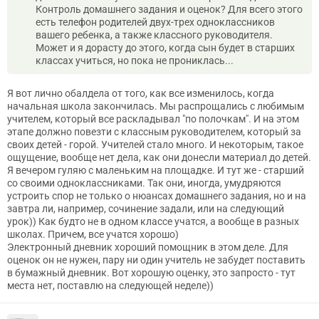
Контроль домашнего задания и оценок? Для всего этого
есть телефон родителей двух-трех одноклассников
вашего ребенка, а также классного руководителя.
Может и я дорасту до этого, когда сын будет в старших
классах учиться, но пока не прониклась...
Я вот лично обалдела от того, как все изменилось, когда
начальная школа закончилась. Мы распрощались с любимым
учителем, который все раскладывал "по полочкам". И на этом
этапе должно повезти с классным руководителем, который за
своих детей - горой. Учителей стало много. И некоторым, такое
ощущение, вообще нет дела, как они донесли материал до детей.
Я вечером гуляю с маленьким на площадке. И тут же - старший
со своими одноклассниками. Так они, иногда, умудряются
устроить спор не только о нюансах домашнего задания, но и на
завтра ли, например, сочинение задали, или на следующий
урок)) Как будто не в одном классе учатся, а вообще в разных
школах. Причем, все учатся хорошо)
Электронный дневник хороший помощник в этом деле. Для
оценок он не нужен, пару ни один учитель не забудет поставить
в бумажный дневник. Вот хорошую оценку, это запросто - тут
места нет, поставлю на следующей неделе))