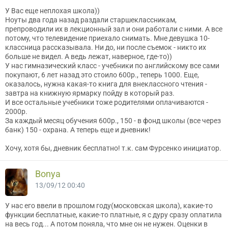
У Вас еще неплохая школа))
Ноуты два года назад раздали старшеклассникам,
препроводили их в лекционный зал и они работали с ними. А все
потому, что телевидение приехало снимать. Мне девушка 10-
классница рассказывала. Ни до, ни после съемок - никто их
больше не видел. А ведь лежат, наверное, где-то))
У нас гимназический класс - учебники по английскому все сами
покупают, 6 лет назад это стоило 600р., теперь 1000. Еще,
оказалось, нужна какая-то книга для внеклассного чтения -
завтра на книжную ярмарку пойду в который раз.
И все остальные учебники тоже родителями оплачиваются -
2000р.
За каждый месяц обучения 600р., 150 - в фонд школы (все через
банк) 150 - охрана. А теперь еще и дневник!
Хочу, хотя бы, дневник бесплатно! т.к. сам Фурсенко инициатор.
Bonya
13/09/12 00:40
У нас его ввели в прошлом году(московская школа), какие-то
функции бесплатные, какие-то платные, я с дуру сразу оплатила
на весь год... А потом поняла, что мне он не нужен. Оценки в