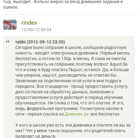
тыр. выходит.. Больно жирно за ввод домашних заданий и
оценок.
rindex
13/09/12 00:04
tabbi (2012-09-12 23:35)
Сегодня было собрание в школе, сообщили радостную
новость - вводят электронные дневники. Первый месяц
бесплатно, а потом по 150р. в месяц. Я сама не смогла
присутствовать на собрании, поэтому вопрос: &quot;За
что и кому я буду платить?&quot; остался. Да, и больше
чем уверена, наш кл. руководитель не ответил бы.
Заявление на подключение этой услуги мне подруга
передала. Все стандартно - прошу предоставить услугу,
даю согласие на обработку данных, заявление о
предоставлении услуги действует в период обучения
обучающегося. Ни слова о том, что это платно. И это,
ведь, федеральная программа. Посмотрела наспех в
сети - первая ссылка на
Дневник.ру
- все бесплатно.
У кого в школе уже есть эти дневники и платите ли вы за
них? Чет у меня такое ощущение, что родителей опять
разводят на деньги.