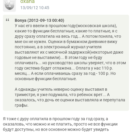
oxana
13/09/12 10:45
Bonya (2012-09-13 00:40)
У нас его ввели в прошлом году(московская школа),
какие-то функции бесплатные, какие-то платные, я с
дуру сразу оплатила на весь год... А потом поняла, что
мне он не нужен. Оценки в бумажном дневнике вижу
постоянно, а в электронный журнал учителя
выставляют их с месячной задержкой(некоторые даже
годовые не выставили)... В этом году не буду
оплачивать... но руководство школы уверяет, что в этом
году система будет отлажена... Оплата у нас 110 р.
месяц... А если оплачиваешь сразу за год - 100 р. Но
основные функции бесплатные.
А однажды учитель неверно оценку выставил в
триместре, я уже подумала, что ребенок врет... А
оказалось, что дочь ее оценки выставляла и перепутала
графы.
Я тоже с дуру оплатила в прошлом году за год сразу, а
оказаловь, что можно и не платить, просто не все функции
будут доступны, но все основное можно будет увидеть