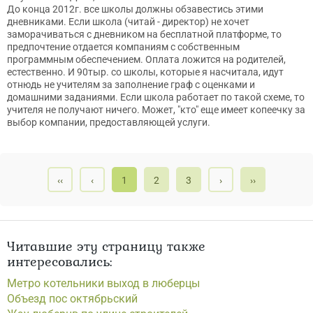
До конца 2012г. все школы должны обзавестись этими
дневниками. Если школа (читай - директор) не хочет
заморачиваться с дневником на бесплатной платформе, то
предпочтение отдается компаниям с собственным
программным обеспечением. Оплата ложится на родителей,
естественно. И 90тыр. со школы, которые я насчитала, идут
отнюдь не учителям за заполнение граф с оценками и
домашними заданиями. Если школа работает по такой схеме, то
учителя не получают ничего. Может, "кто" еще имеет копеечку за
выбор компании, предоставляющей услуги.
‹‹
‹
1
2
3
›
››
Читавшие эту страницу также
интересовались:
Метро котельники выход в люберцы
Объезд пос октябрьский