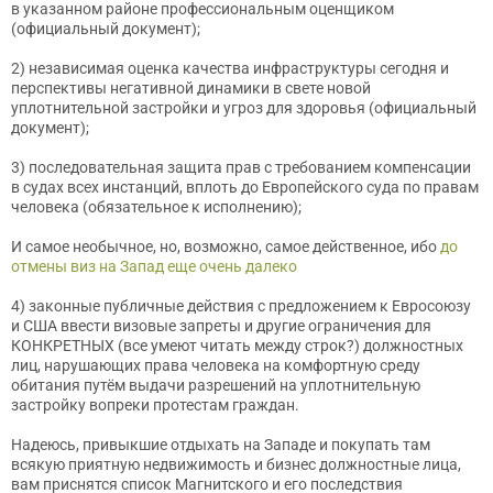
в указанном районе профессиональным оценщиком
(официальный документ);
2) независимая оценка качества инфраструктуры сегодня и
перспективы негативной динамики в свете новой
уплотнительной застройки и угроз для здоровья (официальный
документ);
3) последовательная защита прав с требованием компенсации
в судах всех инстанций, вплоть до Европейского суда по правам
человека (обязательное к исполнению);
И самое необычное, но, возможно, самое действенное, ибо
до
отмены виз на Запад еще очень далеко
4) законные публичные действия с предложением к Евросоюзу
и США ввести визовые запреты и другие ограничения для
КОНКРЕТНЫХ (все умеют читать между строк?) должностных
лиц, нарушающих права человека на комфортную среду
обитания путём выдачи разрешений на уплотнительную
застройку вопреки протестам граждан.
Надеюсь, привыкшие отдыхать на Западе и покупать там
всякую приятную недвижимость и бизнес должностные лица,
вам приснятся список Магнитского и его последствия