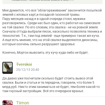
Мне думается, что все "облагораживание" закончится посыпкой
землей с иловых карт,и посадкой газонной травы.
Пару месяцев назад я в одной очереди стоял, мужики
разговорились. Среди нас был один, кто работал на самосвале
на той свалке. По его словам, эта свалка - не на ровной земле.
Сначала оттуда выбрали песок, насколько позволяла техника и
технология. Т.е., там под землей - еще примерно такая же куча.
А еще есть мнение, что на этой свалке выделяются диоксины,
которые ооочень сильно разрушают здоровье.
Конечно, Мортон вывозить эту кучу куда-либо не будет.
Tverskoi
25/12/13 20:40
Да давно уже посчитали сколько будет стоить вывоз этой
свалки. Были и статьи и тв передачи, говорили, что более 5
млрд.руб. Никто этим заниматься не будет, тем более какой-то
там гнусный застройщик. Всё это очередное вранье.
Tiimon