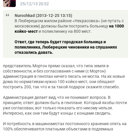
25/12/13 20:52
Nurochkad (2013-12-25 13:15)
В Люберецком жилом районе «Некрасовка» (не путать с
московским) должны были построить больницу
на 1000
койко-мест
и поликлинику на 800 мест.
Ответ, где теперь будет городская больница и
поликлиника, Люберецкие чиновники на слушаниях
отказались давать.
представитель Мортон прямо сказал, что типа земля в
собственности, и без согласования с ними (с Мортон)
администрация в генплан ничего писать не могла. На их новые
дома по нормативам нужно 100 койко-мест, они обещают
построить 200, так что и за такой подарок скажите спасибо.
Администрация делает вид, что не понимает вопроса. В
принципе, ответ должен быть в генплане. Который якобы почти
уже согласован, вот только показать его никому нельзя.
Интересно, как они там будут концы с концами сводить.
И потребность в машиноместах постоянного хранения опять на
100% обеспечивается платными объектами в подземных