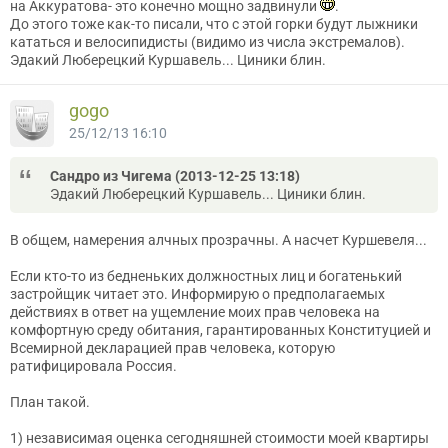
на Аккуратова- это конечно мощно задвинули
.
До этого тоже как-то писали, что с этой горки будут лыжники
кататься и велосипидисты (видимо из числа экстремалов).
Эдакий Люберецкий Куршавель... Циники блин.
gogo
25/12/13 16:10
Сандро из Чигема (2013-12-25 13:18)
Эдакий Люберецкий Куршавель... Циники блин.
В общем, намерения алчных прозрачны. А насчет Куршевеля...
Если кто-то из бедненьких должностных лиц и богатенький
застройщик читает это. Информирую о предполагаемых
действиях в ответ на ущемление моих прав человека на
комфортную среду обитания, гарантированных Конституцией и
Всемирной декларацией прав человека, которую
ратифицировала Россия.
План такой.
1) независимая оценка сегодняшней стоимости моей квартиры