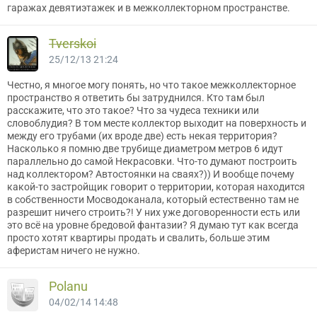
гаражах девятиэтажек и в межколлекторном пространстве.
Tverskoi
25/12/13 21:24
Честно, я многое могу понять, но что такое межколлекторное
пространство я ответить бы затруднился. Кто там был
расскажите, что это такое? Что за чудеса техники или
словоблудия? В том месте коллектор выходит на поверхность и
между его трубами (их вроде две) есть некая территория?
Насколько я помню две трубище диаметром метров 6 идут
параллельно до самой Некрасовки. Что-то думают построить
над коллектором? Автостоянки на сваях?)) И вообще почему
какой-то застройщик говорит о территории, которая находится
в собственности Мосводоканала, который естественно там не
разрешит ничего строить?! У них уже договоренности есть или
это всё на уровне бредовой фантазии? Я думаю тут как всегда
просто хотят квартиры продать и свалить, больше этим
аферистам ничего не нужно.
Polanu
04/02/14 14:48