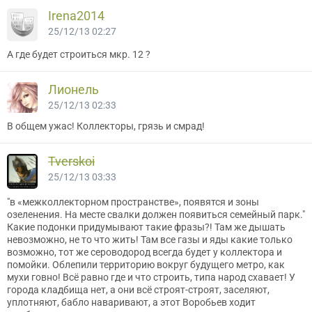
Irena2014
25/12/13 02:27
А где будет строиться мкр. 12 ?
Лионель
25/12/13 02:33
В общем ужас! Коллекторы, грязь и смрад!
Tverskoi
25/12/13 03:33
"в «межколлекторном пространстве», появятся и зоны
озеленения. На месте свалки должен появиться семейный парк."
Какие подонки придумывают такие фразы?! Там же дышать
невозможно, не то что жить! Там все газы и яды какие только
возможно, тот же сероводород всегда будет у коллектора и
помойки. Облепили территорию вокруг будущего метро, как
мухи говно! Всё равно где и что строить, типа народ схавает! У
города кладбища нет, а они всё строят-строят, заселяют,
уплотняют, бабло наваривают, а этот Воробьев ходит