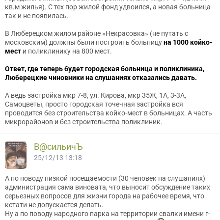
кв.м жилья). С тех пор жилой фонд удвоился, а новая больница
так и не появилась.
В Люберецком жилом районе «Некрасовка» (не путать с
московским) должны были построить больницу
на 1000 койко-
мест
и поликлинику на 800 мест.
Ответ, где теперь будет городская больница и поликлиника,
Люберецкие чиновники на слушаниях отказались давать.
А ведь застройка мкр 7-8, ул. Кирова, мкр 35Ж, 1А, 3-3А,
Самоцветы, просто городская точечная застройка вся
проводится без строительства койко-мест в больницах. А часть
микрорайонов и без строительства поликлиник.
В@cильичЪ
25/12/13 13:18
А по поводу низкой посещаемости (30 человек на слушаниях)
администрация сама виновата, что выносит обсуждение таких
серьезных вопросов для жизни города на рабочее время, что
кстати не допускается делать.
Ну а по поводу народного парка на территории свалки имени г-