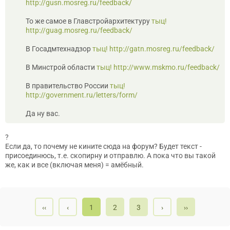
http://gusn.mosreg.ru/feedback/
То же самое в Главстройархитектуру
тыц!
http://guag.mosreg.ru/feedback/
В Госадмтехнадзор
тыц!
http://gatn.mosreg.ru/feedback/
В Минстрой области
тыц!
http://www.mskmo.ru/feedback/
В правительство России
тыц!
http://government.ru/letters/form/
Да ну вас.
?
Если да, то почему не кините сюда на форум? Будет текст -
присоединюсь, т.е. скопирну и отправлю. А пока что вы такой
же, как и все (включая меня) = амёбный.
‹‹
‹
1
2
3
›
››