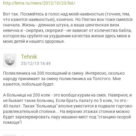
http://lenta.ru/news/2012/10/23/list/
Вот так. Посмейтесь в голос над моей наивностью (точнее, тем,
что кажется наивностью), конечно. Но Пехтин вон тоже смеялся
сначала. Жизнь - длинная штука, а ваша шенгенская виза
невечна и - сюрприз, сюрприз! - не зависит от количества бабла,
которое вы срубите на ухудшении качества жизни здесь меня и
моих детей и нашего здоровья.
Tehnik
25/12/13 16:49
Поликлиника на 200 посещений в смену. Интересно, сколько
народу принимает за смену поликлиника на Толстого. Мне
кажется, побольше будет.
А больница на 200 коек - это вообще курам на смех. Наверное, и
не бывает таких больниц. Если брать палату по 5 коек, то это -
40 палат. Такая "больница" вполне уместится в подвале торгово-
развлекательной стоянки... На верхних этажах стоянки можно
будет зарезервировать пару машино-мест под "станцию скорой
помощи"!