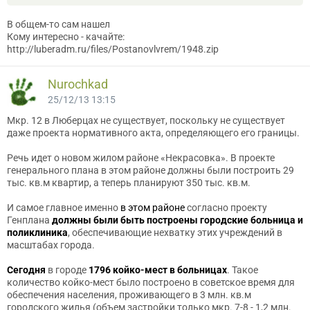
В общем-то сам нашел
Кому интересно - качайте:
http://luberadm.ru/files/Postanovlvrem/1948.zip
Nurochkad
25/12/13 13:15
Мкр. 12 в Люберцах не существует, поскольку не существует
даже проекта нормативного акта, определяющего его границы.
Речь идет о новом жилом районе «Некрасовка». В проекте
генерального плана в этом районе должны были построить 29
тыс. кв.м квартир, а теперь планируют 350 тыс. кв.м.
И самое главное именно
в этом районе
согласно проекту
Генплана
должны были быть построены городские больница и
поликлиника
, обеспечивающие нехватку этих учреждений в
масштабах города.
Сегодня
в городе
1796 койко-мест в больницах
. Такое
количество койко-мест было построено в советское время для
обеспечения населения, проживающего в 3 млн. кв.м
городского жилья (объем застройки только мкр. 7-8 - 1,2 млн.