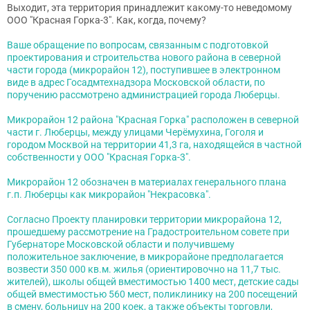
Выходит, эта территория принадлежит какому-то неведомому
ООО "Красная Горка-3". Как, когда, почему?
Ваше обращение по вопросам, связанным с подготовкой
проектирования и строительства нового района в северной
части города (микрорайон 12), поступившее в электронном
виде в адрес Госадмтехнадзора Московской области, по
поручению рассмотрено администрацией города Люберцы.
Микрорайон 12 района "Красная Горка" расположен в северной
части г. Люберцы, между улицами Черёмухина, Гоголя и
городом Москвой на территории 41,3 га, находящейся в частной
собственности у ООО "Красная Горка-3".
Микрорайон 12 обозначен в материалах генерального плана
г.п. Люберцы как микрорайон "Некрасовка".
Согласно Проекту планировки территории микрорайона 12,
прошедшему рассмотрение на Градостроительном совете при
Губернаторе Московской области и получившему
положительное заключение, в микрорайоне предполагается
возвести 350 000 кв.м. жилья (ориентировочно на 11,7 тыс.
жителей), школы общей вместимостью 1400 мест, детские сады
общей вместимостью 560 мест, поликлинику на 200 посещений
в смену, больницу на 200 коек, а также объекты торговли,