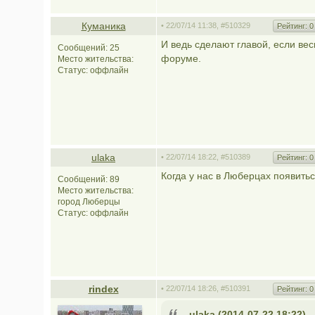
Куманика
• 22/07/14 11:38,
#510329
Рейтинг:
0
И ведь сделают главой, если вес
Сообщений: 25
форуме.
Место жительства:
Статус:
оффлайн
ulaka
• 22/07/14 18:22,
#510389
Рейтинг:
0
Когда у нас в Люберцах появить
Сообщений: 89
Место жительства:
город Люберцы
Статус:
оффлайн
rindex
• 22/07/14 18:26,
#510391
Рейтинг:
0
ulaka (2014-07-22 18:22)