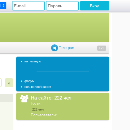
 ID
Телеграм
12+
на главную
форум
››
новые сообщения
На сайте: 222 чел
Гости:
222 чел.
Пользователи: