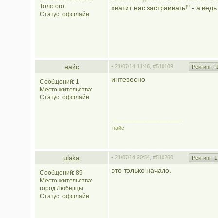
Толстого
хватит нас застраивать!" - а вед
Статус:
оффлайн
найс
• 21/07/14 11:46,
#510109
Рейтинг:
-
интересно
Сообщений: 1
Место жительства:
Статус:
оффлайн
________________________
найс
ulaka
• 21/07/14 20:54,
#510260
Рейтинг:
1
это только начало.
Сообщений: 89
Место жительства:
город Люберцы
Статус:
оффлайн