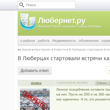
Любернет.ру
Интернет-Портал городского округа Люберцы
о районе
работа
Недвижимость
объявления
спра
Форум
Наш проект
Новости
В Люберцах стартовали встр
В Люберцах стартовали встречи ка
‹
Добавить ответ
rindex
• 21/07/14 00:40,
#510069
Рейтинг:
-
Личное оскорбление оставьте пр
на них. Пусть не 200 и не 300 че
нас единичны. А те, кто решаетс