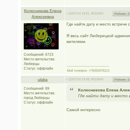
Колесникова Елена
• 22/07/14 19:51,
#510403
Рейтинг:
0
Алексеевна
Где найти дату и место встречи 
Я весь сайт Люберецкой админист
жителями.
Сообщений: 6723
Место жительства:
Люберцы
________________________
Статус:
оффлайн
Мой телефон: +79055978213
ulaka
• 22/07/14 19:58,
#510404
Рейтинг:
0
Сообщений: 89
Колесникова Елена Алекс
Место жительства:
Где найти дату и место
город Люберцы
Статус:
оффлайн
Самой интересно