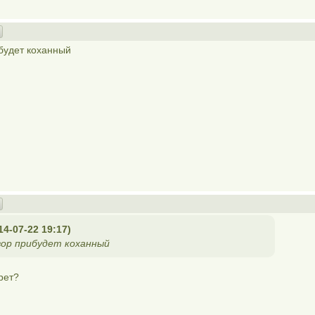
ибудет коханный
4-07-22 19:17)
двор прибудет коханный
рет?