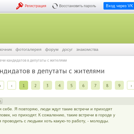
Вход через VK
Регистрация
Восстановить пароль
вочник
фотогалерея
форум
досуг
знакомства
ечи кандидатов в депутаты с жителями
ндидатов в депутаты с жителями
‹
‹
1
2
3
4
5
6
7
8
9
›
4
и себе. Я повторяю, люди ждут такие встречи и приходят
ловек, но приходят. К сожалению, такие встречи в городе у
я проводить с людьми хоть какую-то работу, - молодцы.