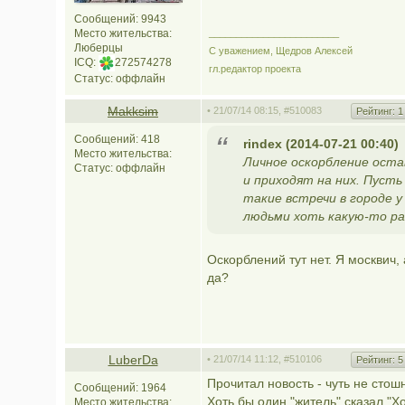
Сообщений: 9943
Место жительства:
________________________
Люберцы
С уважением, Щедров Алексей
ICQ:
272574278
гл.редактор проекта
Статус:
оффлайн
Makksim
• 21/07/14 08:15,
#510083
Рейтинг:
1
Сообщений: 418
rindex (2014-07-21 00:40)
Место жительства:
Личное оскорбление оста
Статус:
оффлайн
и приходят на них. Пусть 
такие встречи в городе у
людьми хоть какую-то ра
Оскорблений тут нет. Я москвич,
да?
LuberDa
• 21/07/14 11:12,
#510106
Рейтинг:
5
Прочитал новость - чуть не стошн
Сообщений: 1964
Хоть бы один "житель" сказал "Х
Место жительства: