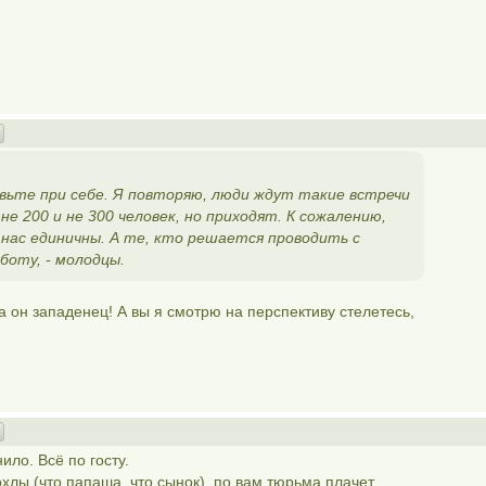
вьте при себе. Я повторяю, люди ждут такие встречи
не 200 и не 300 человек, но приходят. К сожалению,
 нас единичны. А те, кто решается проводить с
боту, - молодцы.
 а он западенец! А вы я смотрю на перспективу стелетесь,
ило. Всё по госту.
охлы (что папаша, что сынок), по вам тюрьма плачет,