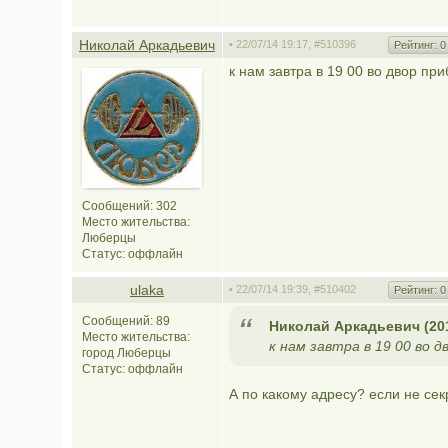
Николай Аркадьевич
• 22/07/14 19:17,
#510396
Рейтинг:
0
к нам завтра в 19 00 во двор пр
Сообщений: 302
Место жительства:
Люберцы
Статус:
оффлайн
ulaka
• 22/07/14 19:39,
#510402
Рейтинг:
0
Сообщений: 89
Николай Аркадьевич (201
Место жительства:
к нам завтра в 19 00 во 
город Люберцы
Статус:
оффлайн
А по какому адресу? если не сек