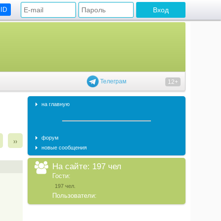
 ID
Телеграм
12+
на главную
форум
››
новые сообщения
На сайте: 197 чел
Гости:
197 чел.
Пользователи: