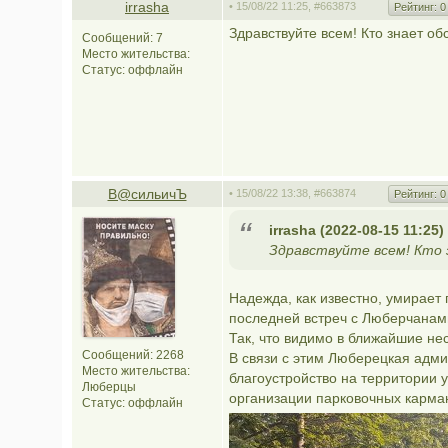
irrasha
• 15/08/22 11:25,
#663873
Рейтинг:
0
Здравствуйте всем! Кто знает об
Сообщений: 7
Место жительства:
Статус:
оффлайн
В@cильичЪ
• 15/08/22 13:38,
#663874
Рейтинг:
0
irrasha (2022-08-15 11:25)
Здравствуйте всем! Кто 
Надежда, как известно, умирает
последней встреч с Люберчанами
Так, что видимо в ближайшие не
Сообщений: 2268
В связи с этим Люберецкая адм
Место жительства:
благоустройство на территории у
Люберцы
организации парковочных карман
Статус:
оффлайн