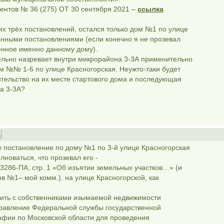
ентов № 36 (275) ОТ 30 сентября 2021 –
ссылка
их трёх постановлений, остался только дом №1 по улице
анными постановлениями (если конечно я не прозевал
енное именно данному дому).
ельно назревает внутри микрорайона 3-3А применительно
 №№ 1-6 по улице Красногорская. Неужто-таки будет
тельство на их месте стартового дома и последующая
а 3-3А?
е постановление по дому №1 по 3-й улице Красногорская
лноваться, что прозевал его -
3286-ПА, стр. 1 «Об изъятии земельных участков…» (и
в №1– мой комм.). на улице Красногорской, как
ючить с собственниками изымаемой недвижимости
правление Федеральной службы государственной
рафии по Московской области для проведения