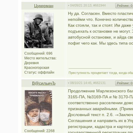
Цукерман
• 04/09/21 20:13,
#661944
Рейтинг:
0
Ну да. Согласен. Вместо пласти
непойми что. Конечно количеств
Как стояли, так и стоят. Им даже
подъехать к остановке не могут.
автобусной остановке, и айда св
пофиг чего как. Мы здесь типа о
Сообщений: 696
Место жительства:
Деревня
________________________
Красногорская
Статус:
оффлайн
Преступность процветает тогда, когда об
В@cильичЪ
• 08/10/21 14:45,
#662131
Рейтинг:
0
Продолжение Марлезонского ба
3165-ПА, №3169-ПА и № 3170-ПА
соответственно расселении домо
признанных аварийными. (Примеч
Дословный текст п. 2.6. -«Закл
Соглашения и направить их в У
регистрации, кадастра и картог
Сообщений: 2268
государственной регистрации п