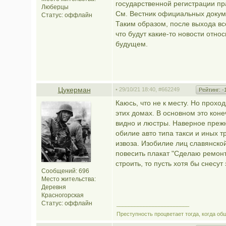
государственной регистрации п
Люберцы
См. Вестник официальных докум
Статус:
оффлайн
Таким образом, после выхода вс
что будут какие-то новости отн
будущем.
Цукерман
• 29/10/21 18:40,
#662249
Рейтинг:
-
Каюсь, что не к месту. Но прох
этих домах. В основном это коне
видно и люстры. Наверное прежн
обилие авто типа такси и иных 
извоза. Изобилие лиц славянско
повесить плакат "Сделаю ремонт
строить, то пусть хотя бы снесу
Сообщений: 696
Место жительства:
Деревня
Красногорская
Статус:
оффлайн
________________________
Преступность процветает тогда, когда об