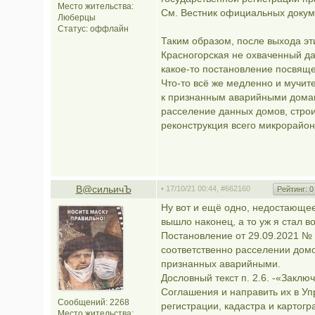
Место жительства:
См. Вестник официальных докум
Люберцы
Статус:
оффлайн
Таким образом, после выхода эт
Красногорская не охваченный д
какое-то постановление посвящ
Что-то всё же медленно и мучит
к признанным аварийными домам
расселение данных домов, строи
реконструкция всего микрорайон
В@cильичЪ
• 17/10/21 00:44,
#662160
Рейтинг:
0
Ну вот и ещё одно, недостающе
вышло наконец, а то уж я стал во
Постановление от 29.09.2021 № 
соответственно расселении домо
признанных аварийными.
Дословный текст п. 2.6. -«Закл
Соглашения и направить их в У
Сообщений: 2268
регистрации, кадастра и картог
Место жительства: