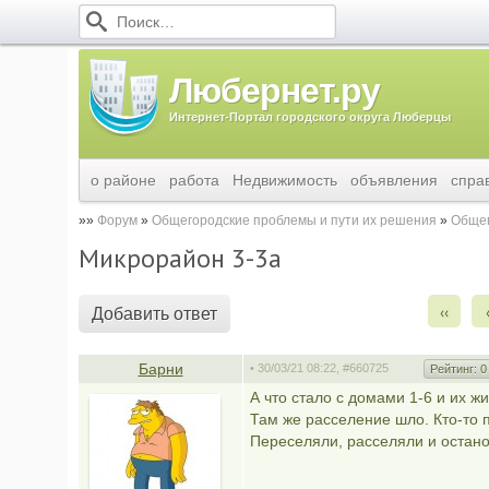
Любернет.ру
Интернет-Портал городского округа Люберцы
о районе
работа
Недвижимость
объявления
спра
Форум
Общегородские проблемы и пути их решения
Общег
Микрорайон 3-3а
‹‹
Добавить ответ
Барни
• 30/03/21 08:22,
#660725
Рейтинг:
0
А что стало с домами 1-6 и их 
Там же расселение шло. Кто-то п
Переселяли, расселяли и остан