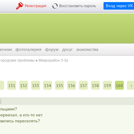
Вход через VK
Регистрация
Восстановить пароль
вочник
фотогалерея
форум
досуг
знакомства
ородские проблемы
Микрорайон 3-3а
‹
151
152
153
154
155
156
157
158
159
160
›
жильцами?
ереехал, а кто-то нет.
овились переселять?