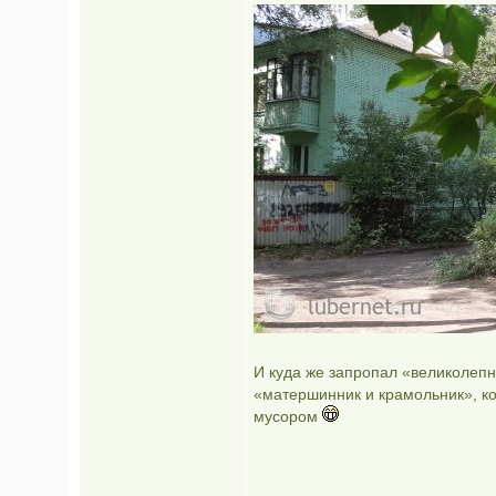
И куда же запропал «великолепн
«матершинник и крамольник», к
мусором