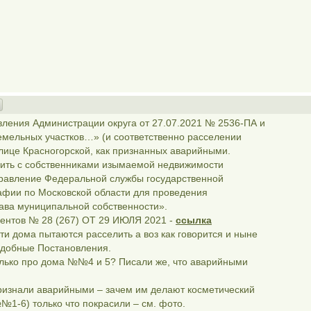
ления Администрации округа от 27.07.2021 № 2536-ПА и
емельных участков…» (и соответственно расселении
улице Красногорской, как признанных аварийными.
ючить с собственниками изымаемой недвижимости
правление Федеральной службы государственной
рафии по Московской области для проведения
рава муниципальной собственности».
ентов № 28 (267) ОТ 29 ИЮЛЯ 2021 -
ссылка
ти дома пытаются расселить а воз как говорится и ныне
одобные Постановления.
олько про дома №№4 и 5? Писали же, что аварийными
признали аварийными – зачем им делают косметический
№1-6) только что покрасили – см. фото.