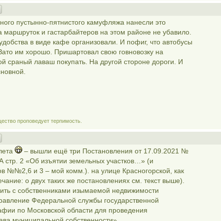
чного пустынно-пятнистого камуфляжа нанесли это
а маршруток и гастарбайтеров на этом районе не убавило.
 удобства в виде кафе организовали. И пофиг, что автобусы
 Зато им хорошо. Пришартовал свою говновозку на
ой сраный лаваш покупать. На другой стороне дороги. И
сновной.
щество проповедует терпимость.
лета
– вышли ещё три Постановления от 17.09.2021 №
 стр. 2 «Об изъятии земельных участков…» (и
в №№2,6 и 3 – мой комм.). на улице Красногорской, как
ание: о двух таких же постановлениях см. текст выше).
ючить с собственниками изымаемой недвижимости
правление Федеральной службы государственной
рафии по Московской области для проведения
рава муниципальной собственности».