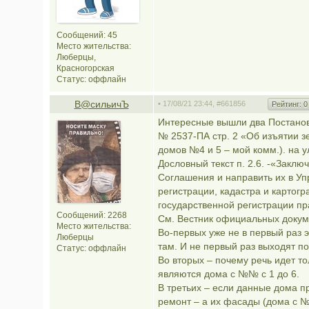
Сообщений: 45
Место жительства:
Люберцы,
Красногорская
Статус:
оффлайн
В@cильичЪ
• 17/08/21 23:44,
#661856
Рейтинг:
0
Интересные вышли два Постанов
№ 2537-ПА стр. 2 «Об изъятии з
домов №4 и 5 – мой комм.). на 
Дословный текст п. 2.6. -«Закл
Соглашения и направить их в У
регистрации, кадастра и картог
государственной регистрации п
Сообщений: 2268
См. Вестник официальных докум
Место жительства:
Во-первых уже не в первый раз э
Люберцы
там. И не первый раз выходят п
Статус:
оффлайн
Во вторых – почему речь идет т
являются дома с №№ с 1 до 6.
В третьих – если данные дома 
ремонт – а их фасады (дома с №