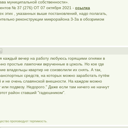
рава муниципальной собственности».
ентов № 37 (276) ОТ 07 октября 2021 -
ссылка
ех этих , указанных выше постановлений, надо полагать,
осительно реконструкции микрорайона 3-3а в обозримом
1
одя каждый вечер на работу любуюсь горящими огнями в
чно простые лампочки вкрученные в цоколь. Но кое где
ие владельцы квартир не соизволили их снять. А так,
транспортных средств, на которых можно заработать путём
й и не очень славянской внешности. На каждом можно
 или подвезу. Недорого." Даже если там ничего не начнут
т этот район ставший "гадюшником".
щество проповедует терпимость.