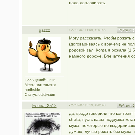
надо доплачивать.
gazzz
• 27/02/07 11:09,
#20143
Рейтинг:
0
Могу рассказать. Чтобы рожать с
(договариваясь с врачем) не полу
родовой зал. Когда я рожала (1,5
намного дороже. Впечатления о
Сообщений: 1226
Место жительства:
northside
Статус:
оффлайн
Елена_2512
• 27/02/07 13:19,
#20148
Рейтинг:
0
да, вроде говорили что контракт 
strata, пусть ваша подружка кст
мужа..некоторые не выдерживают.
думаю, лучше рожать без мужа, н