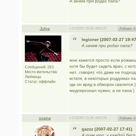
А зачем при родах папа?
Julya
• 27/02/07 20:35,
#20175
Рейтинг:
0
legioner (2007-02-27 19:47
А зачем при родах папа?
мне кажется просто если рожаешь
хотя бы будет сидеть врач, с ко
Сообщений: 263
Место жительства:
нет...говорят, что даже не подход
Люберцы
кстати, в некоторых роддомах па
Статус:
оффлайн
где он вряд в обморок свалится:)
медперсонал нужен, а не папа:)
oxana
• 27/02/07 21:25,
#20179
Рейтинг:
0
gazzz (2007-02-27 17:41)
А там что, у каждой бес