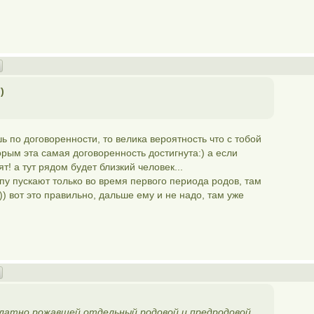
)
 по договоренности, то велика вероятность что с тобой
торым эта самая договоренность достигнута:) а если
ят! а тут рядом будет близкий человек...
пу пускают только во время первого периода родов, там
)) вот это правильно, дальше ему и не надо, там уже
платно рожавшей отдельный родовой и предродовой