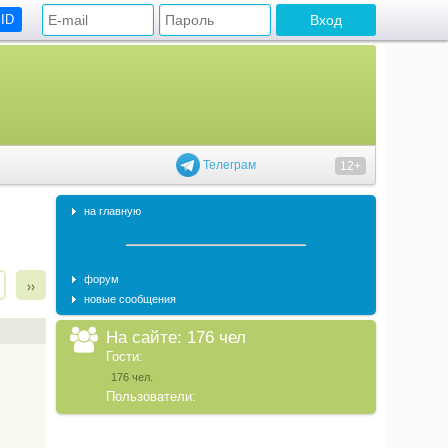
 ID
Телеграм
12+
на главную
форум
››
новые сообщения
На сайте: 176 чел
Гости:
176 чел.
Пользователи: