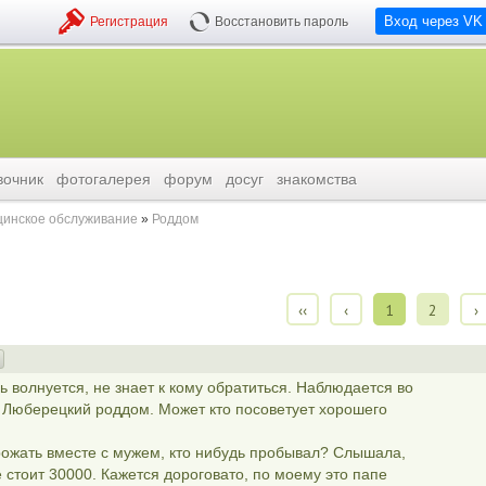
Вход через VK
Регистрация
Восстановить пароль
вочник
фотогалерея
форум
досуг
знакомства
инское обслуживание
Роддом
‹‹
‹
1
2
›
 волнуется, не знает к кому обратиться. Наблюдается во
 в Люберецкий роддом. Может кто посоветует хорошего
рожать вместе с мужем, кто нибудь пробывал? Слышала,
 стоит 30000. Кажется дороговато, по моему это папе