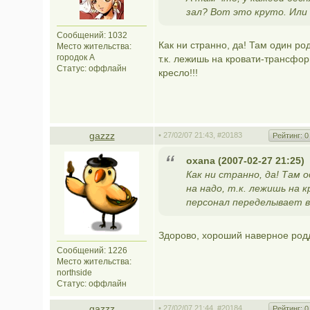
зал? Вот это круто. Или
Сообщений: 1032
Как ни странно, да! Там один ро
Место жительства:
городок А
т.к. лежишь на кровати-трансфо
Статус:
оффлайн
кресло!!!
gazzz
• 27/02/07 21:43,
#20183
Рейтинг:
0
oxana (2007-02-27 21:25)
Как ни странно, да! Там 
на надо, т.к. лежишь на
персонал переделывает в 
Здорово, хороший наверное род
Сообщений: 1226
Место жительства:
northside
Статус:
оффлайн
gazzz
• 27/02/07 21:44,
#20184
Рейтинг:
0