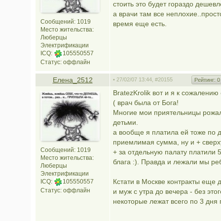
стоить это будет гораздо дешевл
а врачи там все неплохие..прост
Сообщений: 1019
время еще есть.
Место жительства:
Люберцы
Электрификации
ICQ:
105550557
Статус:
оффлайн
Елена_2512
• 27/02/07 13:44,
#20155
Рейтинг:
0
BratezKrolik вот и я к сожалению
( врач была от Бога!
Многие мои приятельницы рожали
детьми.
а вообще я платила ей тоже по 
приемлимая сумма, ну и + сверх
Сообщений: 1019
+ за отдельную палату платили 5
Место жительства:
блага :). Правда и лежали мы ре
Люберцы
Электрификации
Кстати в Москве контракты еще д
ICQ:
105550557
Статус:
оффлайн
и муж с утра до вечера - без это
некоторые лежат всего по 3 дня 