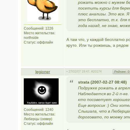
рожать можно с мужем без
посетить курсы для бере
плюс анализы. Это все. Я
это бесплатно, т.к. для 
года назад, не знаю, мож
Сообщений: 1226
Место жительства:
northside
А там что, у каждой бесплатно 
Статус:
оффлайн
круто. Или ты рожаешь, а рядом 
legioner
• 27/02/07 19:47,
#20174
Рейтинг:
0
strata (2007-02-27 08:48)
Подружке рожать в апреле
Наблюдается во 2-й п-ке
кто посоветует хорошего
Еще вопросик :) Они хот
Сообщений: 1240
Слышала, что в Люберца
Место жительства:
дороговато, по моему эт
Люберцы (север)
Статус:
оффлайн