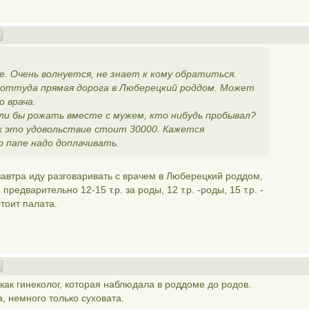
. Очень волнуется, не знает к кому обратиться.
. оттуда прямая дорога в Люберецкий роддом. Может
 врача.
ели бы рожать вместе с мужем, кто нибудь пробывал?
х это удовольствие стоит 30000. Кажется
о папе надо доплачивать.
завтра иду разговаривать с врачем в Люберецкий роддом,
редварительно 12-15 т.р. за роды, 12 т.р. -роды, 15 т.р. -
стоит палата.
как гинеколог, которая наблюдала в роддоме до родов.
 немного только суховата.