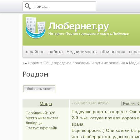
Любернет.ру
Интернет-Портал городского округа Люберцы
о районе
работа
Недвижимость
объявления
спра
Форум
Общегородские проблемы и пути их решения
Медиц
Роддом
Добавить ответ
Магда
• 27/02/07 08:48,
#20129
Рейтинг:
0
Подружке рожать в апреле. Очень
Сообщений: 328
2-й п-ке. оттуда прямая дорога
Место жительства:
Люберцы
врача.
Статус:
оффлайн
Еще вопросик :) Они хотели бы 
что в Люберцах это удовольствие