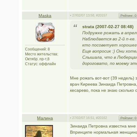
Maska
• 27/02/07 13:58,
#20157
Рейтинг:
0
strata (2007-02-27 08:48)
Подружке рожать в апреле
Наблюдается во 2-й п-ке
кто посоветует хорошего
Сообщений: 8
Еще вопросик :) Они хот
Место жительства:
Слышала, что в Люберца
Октябр. пр-т,8
дороговато, по моему эт
Статус:
оффлайн
Мне рожать вот-вот (39 недель) 
врач Киреева Зинаида Петровна, п
кесарево, пока не знаю сколько 
Мaлина
• 27/02/07 16:51,
#20162
Рейтинг:
0
Зинаида Петровна известна мне 
Впринципе нормальная женщина,