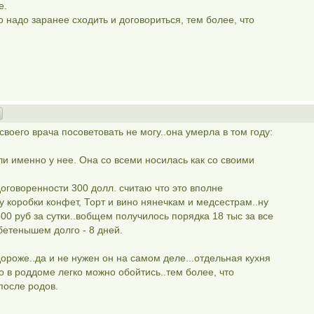
е.
о надо заранее сходить и договориться, тем более, что
 своего врача посоветовать не могу..она умерла в том году:
 именно у нее. Она со всеми носилась как со своими
договоренности 300 долл. считаю что это вполне
у коробки конфет, Торт и вино нянечкам и медсестрам..ну
00 руб за сутки..вобщем получилось порядка 18 тыс за все
бетенышем долго - 8 дней.
ороже..да и не нужен он на самом деле...отдельная кухня
го в роддоме легко можно обойтись..тем более, что
после родов.