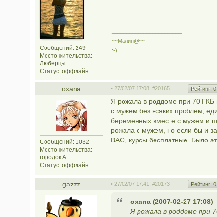
________________________
~~Maлин@~~
Сообщений: 249
:-)
Место жительства:
Люберцы
Статус:
оффлайн
oxana
• 27/02/07 17:08,
#20165
Рейтинг:
0
Я рожала в роддоме при 70 ГКБ 
с мужем без всяких проблем, ед
беременных вместе с мужем и по
рожала с мужем, но если бы и за
ВАО, курсы бесплатные. Было это
Сообщений: 1032
Место жительства:
городок А
Статус:
оффлайн
gazzz
• 27/02/07 17:41,
#20173
Рейтинг:
0
oxana (2007-02-27 17:08)
Я рожала в роддоме при 