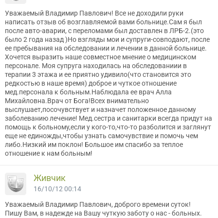
Уважаемый Владимир Павлович! Все не доходили руки
написать отзыв об возглавляемой вами больнице.Сам я был
после авто-аварии, с переломами был доставлен в ЛРБ-2.(это
было 2 года назад )Но взгляды мои и супруги-совподают, после
ее пребывания на обследовании и лечении в данной больнице.
Хочется выразить наше совместное мнение о медицинском
персонале. Моя супруга находилась на обследованиии в
терапии 3 этажа и ее приятно удивило(что становится это
редкостью в наше время) доброе и чуткое отношение
мед.персонала к больным.Наблюдала ее врач Алла
Михайловна.Врач от Бога!Всех внимательно
выслушает,посочувствует и назначет положенное данному
заболеванию лечение! Мед.сестра и санитарки всегда придут на
помощь к больному,если у кого-то,что-то разболится и заглянут
еще не единожды,чтобы узнать самочувствие и помочь чем
либо.Низкий им поклон! Большое им спасибо за теплое
отношение к нам больным!
Живчик
16/10/12 00:14
Уважаемый Владимир Павлович, доброго времени суток!
Пишу Вам, в надежде на Вашу чуткую заботу о нас - больных.