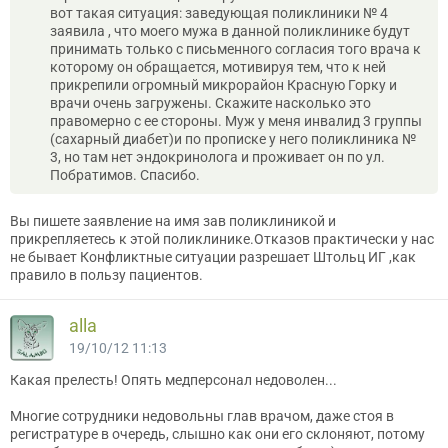
вот такая ситуация: заведующая поликлиники № 4
заявила , что моего мужа в данной поликлинике будут
принимать только с письменного согласия того врача к
которому он обращается, мотивируя тем, что к ней
прикрепили огромный микрорайон Красную Горку и
врачи очень загружены. Скажите насколько это
правомерно с ее стороны. Муж у меня инвалид 3 группы
(сахарный диабет)и по прописке у него поликлиника №
3, но там нет эндокринолога и проживает он по ул.
Побратимов. Спасибо.
Вы пишете заявление на имя зав поликлиникой и
прикрепляетесь к этой поликлинике.Отказов практически у нас
не бывает Конфликтные ситуации разрешает Штольц ИГ ,как
правило в пользу пациентов.
alla
19/10/12 11:13
Какая прелесть! Опять медперсонал недоволен...
Многие сотрудники недовольны глав врачом, даже стоя в
регистратуре в очередь, слышно как они его склоняют, потому