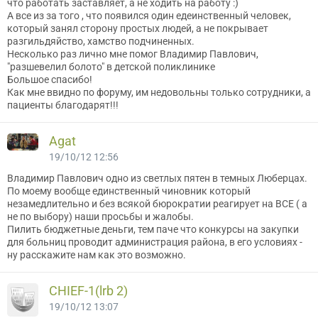
что работать заставляет, а не ходить на работу :)
А все из за того , что появился один едеинственный человек,
который занял сторону простых людей, а не покрывает
разгильдяйство, хамство подчиненных.
Несколько раз лично мне помог Владимир Павлович,
"разшевелил болото" в детской поликлинике
Большое спасибо!
Как мне ввидно по форуму, им недовольны только сотрудники, а
пациенты благодарят!!!
Agat
19/10/12 12:56
Владимир Павлович одно из светлых пятен в темных Люберцах.
По моему вообще единственный чиновник который
незамедлительно и без всякой бюрократии реагирует на ВСЕ ( а
не по выбору) наши просьбы и жалобы.
Пилить бюджетные деньги, тем паче что конкурсы на закупки
для больниц проводит администрация района, в его условиях -
ну расскажите нам как это возможно.
CНIEF-1(lrb 2)
19/10/12 13:07