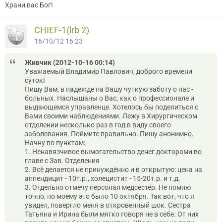
Храни вас Бог!
CНIEF-1(lrb 2)
16/10/12 16:23
Живчик (2012-10-16 00:14)
Уважаемый Владимир Павлович, доброго времени
суток!
Пишу Вам, в надежде на Вашу чуткую заботу о нас -
больных. Наслышаны о Вас, как о профессионале и
выдающемся управленце. Хотелось бы поделиться с
Вами своими наблюдениями. Лежу в Хирургическом
отделении несколько раз в год в виду своего
заболевания. Поймите правильно. Пишу анонимно.
Начну по пунктам:
1. Ненавязчивое вымогательство денег докторами во
главе с Зав. Отделения
2. Всё делается не принуждённо и в открытую: цена на
аппендицит - 10т.р., холецистит - 15-20т.р. и т.д.
3. Отдельно отмечу персонал медсестёр. Не помню
точно, по моему это было 10 октября. Так вот, что я
увидел, повергло меня в откровенный шок. Сестра
Татьяна и Ирина были мягко говоря не в себе. От них