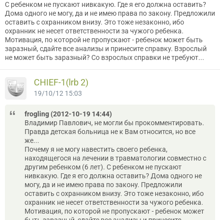
С ребенком не пускают нивкакую. Где я его должна оставить?
Дома одного не могу, да и не имею права по закону. Предложили
оставить с охранником внизу. Это тоже незаконно, ибо
охранник не несет ответственности за чужого ребенка.
Мотивация, по которой не пропускают - ребенок может быть
заразный, сдайте все анализы и принесите справку. Взрослый
не может быть заразный? Со взрослых справки не требуют...
CНIEF-1(lrb 2)
19/10/12 15:03
frogling (2012-10-19 14:44)
Владимир Павлович, не могли бы прокомментировать.
Правда детская больница не к Вам относится, но все
же...
Почему я не могу навестить своего ребенка,
находящегося на лечении в травматологии совместно с
другим ребенком (6 лет). С ребенком не пускают
нивкакую. Где я его должна оставить? Дома одного не
могу, да и не имею права по закону. Предложили
оставить с охранником внизу. Это тоже незаконно, ибо
охранник не несет ответственности за чужого ребенка.
Мотивация, по которой не пропускают - ребенок может