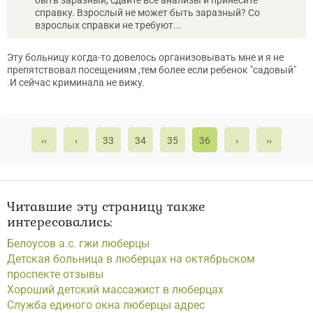
быть заразный, сдайте все анализы и принесите
справку. Взрослый не может быть заразный? Со
взрослых справки не требуют...
Эту больницу когда-то довелось организовывать мне и я не
препятствовал посещениям ,тем более если ребенок "садовый"
.И сейчас криминала не вижу.
‹‹
‹
33
34
35
36
›
››
Читавшие эту страницу также
интересовались:
Белоусов а.с. гжи люберцы
Детская больница в люберцах на октябрьском
проспекте отзывы
Хороший детский массажист в люберцах
Служба единого окна люберцы адрес