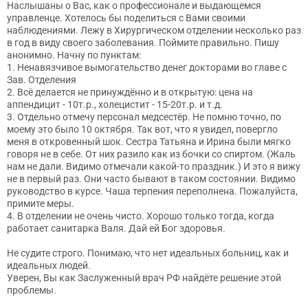
Наслышаны о Вас, как о профессионале и выдающемся
управленце. Хотелось бы поделиться с Вами своими
наблюдениями. Лежу в Хирургическом отделении несколько раз
в год в виду своего заболевания. Поймите правильно. Пишу
анонимно. Начну по пунктам:
1. Ненавязчивое вымогательство денег докторами во главе с
Зав. Отделения
2. Всё делается не принуждённо и в открытую: цена на
аппендицит - 10т.р., холецистит - 15-20т.р. и т.д.
3. Отдельно отмечу персонал медсестёр. Не помню точно, по
моему это было 10 октября. Так вот, что я увидел, повергло
меня в откровенный шок. Сестра Татьяна и Ирина были мягко
говоря не в себе. От них разило как из бочки со спиртом. (Жаль
нам не дали. Видимо отмечали какой-то праздник.) И это я вижу
не в первый раз. Они часто бывают в таком состоянии. Видимо
руководство в курсе. Чаша терпения переполнена. Пожалуйста,
примите меры.
4. В отделении не очень чисто. Хорошо только тогда, когда
работает санитарка Валя. Дай ей Бог здоровья.
Не судите строго. Понимаю, что нет идеальных больниц, как и
идеальных людей.
Уверен, Вы как Заслуженный врач РФ найдёте решение этой
проблемы.