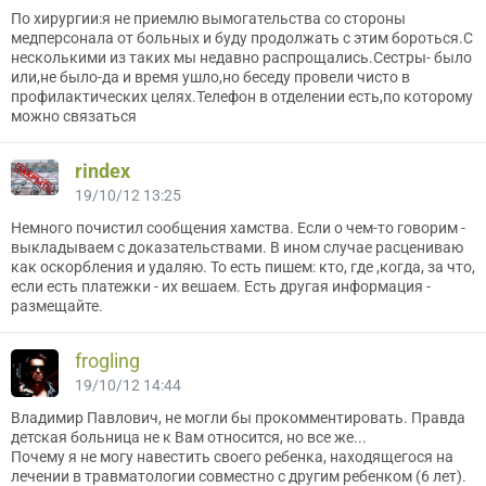
По хирургии:я не приемлю вымогательства со стороны
медперсонала от больных и буду продолжать с этим бороться.С
несколькими из таких мы недавно распрощались.Сестры- было
или,не было-да и время ушло,но беседу провели чисто в
профилактических целях.Телефон в отделении есть,по которому
можно связаться
rindex
19/10/12 13:25
Немного почистил сообщения хамства. Если о чем-то говорим -
выкладываем с доказательствами. В ином случае расцениваю
как оскорбления и удаляю. То есть пишем: кто, где ,когда, за что,
если есть платежки - их вешаем. Есть другая информация -
размещайте.
frogling
19/10/12 14:44
Владимир Павлович, не могли бы прокомментировать. Правда
детская больница не к Вам относится, но все же...
Почему я не могу навестить своего ребенка, находящегося на
лечении в травматологии совместно с другим ребенком (6 лет).