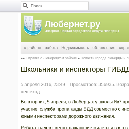
Любернет.ру
Интернет-Портал городского округа Люберцы
о районе
работа
Недвижимость
объявления
спра
Справка о Люберецком районе
Новости города люберцы и 
Школьники и инспекторы ГИБДД
5 апреля 2016, 23:49
Просмотров: 356935. Возра
пешеход
Во вторник, 5 апреля, в Люберцах у школы №7 п
участие служба пропаганды БДД совместно с и
юными инспекторами дорожного движения.
Ребята, надев светоотражающие жилеты и взяв в