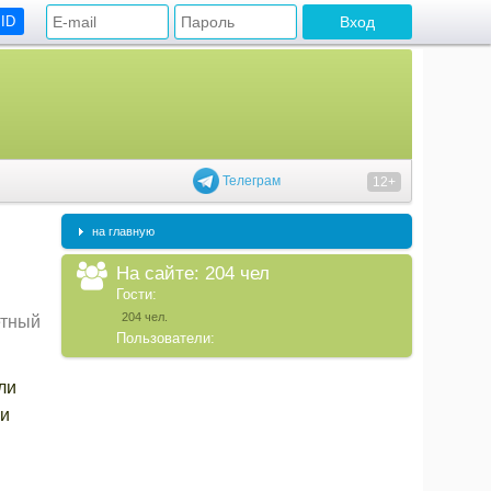
 ID
Телеграм
12+
на главную
На сайте: 204 чел
Гости:
204 чел.
тный
Пользователи:
ли
 и