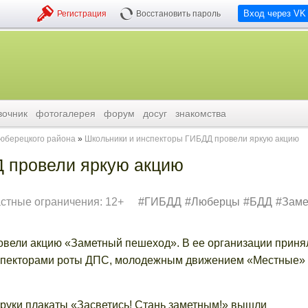
Вход через VK
Регистрация
Восстановить пароль
вочник
фотогалерея
форум
досуг
знакомства
люберецкого района
Школьники и инспекторы ГИБДД провели яркую акцию
 провели яркую акцию
стные ограничения: 12+
ГИБДД
Люберцы
БДД
Заме
ровели акцию «Заметный пешеход». В ее организации приня
нспекторами роты ДПС, молодежным движением «Местные»
 руки плакаты «Засветись! Стань заметным!» вышли