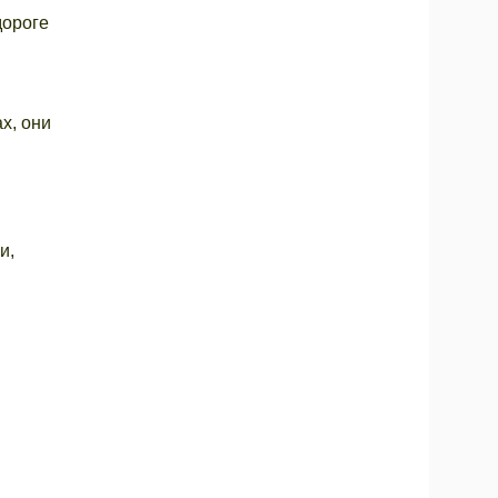
дороге
х, они
и,