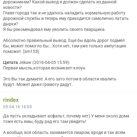
дорожникам? Какой вывод я должен сделать из данной
новости?
Главе города так и не удалось наладить нормальную работу
дорожной службы и теперь ему приходится самолично латать
дырки?
Я бы рекомендовал ему уволить своего пиарщика.
Абсолютно правильный вывод. Ещё бы вдоль дорог подмёл
бы, может помогло бы...Хотя нет, там уже только ампутация
поможет. [sm153]
Цитата
Jekaw (2016-04-05 15:59):
Первая мысль,которая возникает-клоун
Это Вы так думаете. А его зато потом в области хвалить
будут. Может даже грамоту дадут.
rindex
05.04.16 16:03
Да пусть укладывает асфальт, почему нет) У меня около дома
тоже есть ямы, буду рад его там увидеть!
А вообще, вся область занимается пиаром, вроде и так всем