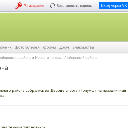
Вход через VK
Регистрация
Восстановить пароль
вочник
фотогалерея
форум
досуг
знакомства
люберецкого района
Новости по теме: Люберецкий района
она
льного района собрались во Дворце спорта «Триумф» на праздничный
тва
ряд технических новинок