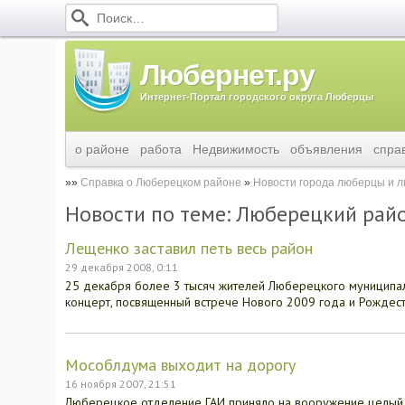
Любернет.ру
Интернет-Портал городского округа Люберцы
о районе
работа
Недвижимость
объявления
спра
Справка о Люберецком районе
Новости города люберцы и 
Новости по теме: Люберецкий рай
Лещенко заставил петь весь район
29 декабря 2008, 0:11
25 декабря более 3 тысяч жителей Люберецкого муниципа
концерт, посвященный встрече Нового 2009 года и Рождес
Мособлдума выходит на дорогу
16 ноября 2007, 21:51
Люберецкое отделение ГАИ приняло на вооружение целый 