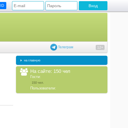
 ID
Телеграм
12+
на главную
На сайте: 150 чел
Гости:
150 чел.
Пользователи: