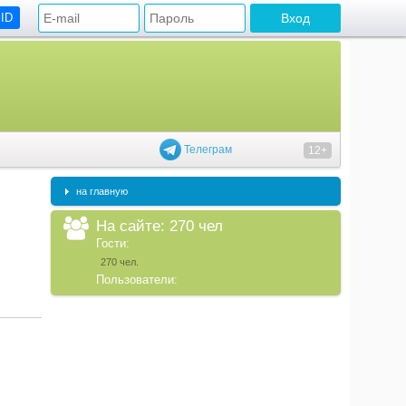
 ID
Телеграм
12+
на главную
На сайте: 270 чел
Гости:
270 чел.
Пользователи: