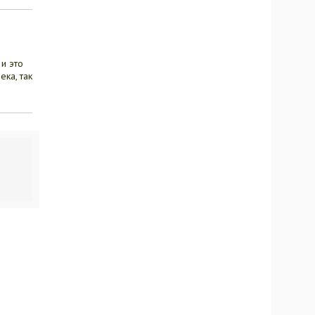
и это
ека, так