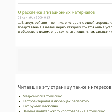
О расклейке агитационных материалов
29 сентября 2009, 0:13
… Благоустройство – понятие, о котором, с одной стороны,
представление в целом верно: каждому хочется жить в услов
и общества в целом, определяется внешними визуальными
Читавшие эту страницу также интересов
Медкомиссия томилино
Гастроэнтеролог в люберцах бесплатно
Снт ручеёк масюгино
Замена водительского удостоверения в томилино