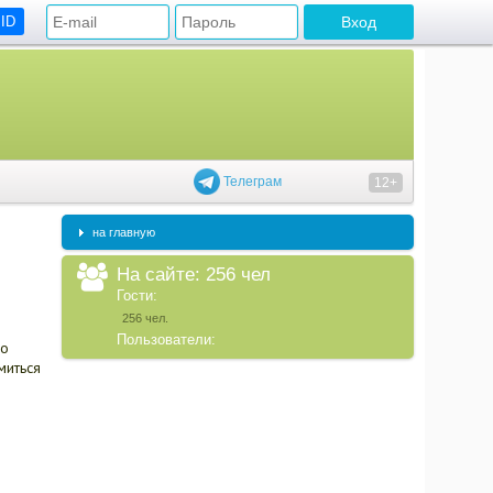
 ID
Телеграм
12+
на главную
На сайте: 256 чел
Гости:
256 чел.
Пользователи:
по
миться