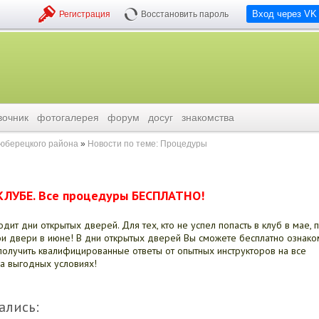
Вход через VK
Регистрация
Восстановить пароль
вочник
фотогалерея
форум
досуг
знакомства
люберецкого района
Новости по теме: Процедуры
-КЛУБЕ. Все процедуры БЕСПЛАТНО!
ит дни открытых дверей. Для тех, кто не успел попасть в клуб в мае, 
и двери в июне! В дни открытых дверей Вы сможете бесплатно ознако
олучить квалифицированные ответы от опытных инструкторов на все
а выгодных условиях!
ались: