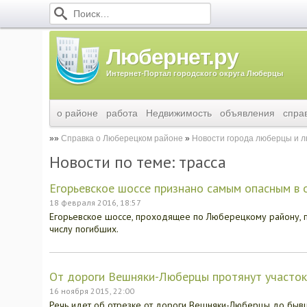
Любернет.ру
Интернет-Портал городского округа Люберцы
о районе
работа
Недвижимость
объявления
спра
Справка о Люберецком районе
Новости города люберцы и 
Новости по теме: трасса
Егорьевское шоссе признано самым опасным в 
18 февраля 2016, 18:57
Егорьевское шоссе, проходящее по Люберецкому району, п
числу погибших.
От дороги Вешняки-Люберцы протянут участо
16 ноября 2015, 22:00
Речь идет об отрезке от дороги Вешняки-Люберцы до бывш