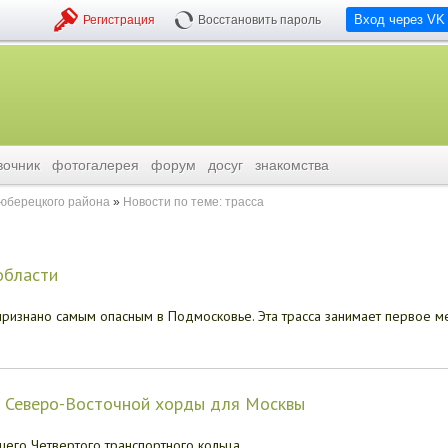
Вход через VK
Регистрация
Восстановить пароль
вочник
фотогалерея
форум
досуг
знакомства
люберецкого района
Новости по теме: трасса
области
ризнано самым опасным в Подмосковье. Эта трасса занимает первое м
к Северо-Восточной хорды для Москвы
его Четвертого транспортного кольца