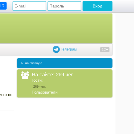
 ID
Телеграм
12+
на главную
На сайте: 269 чел
Гости:
269 чел.
Пользователи:
есто по