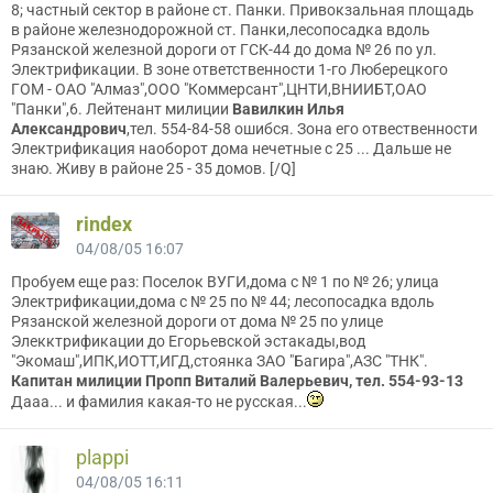
8; частный сектор в районе ст. Панки. Привокзальная площадь
в районе железнодорожной ст. Панки,лесопосадка вдоль
Рязанской железной дороги от ГСК-44 до дома № 26 по ул.
Электрификации. В зоне ответственности 1-го Люберецкого
ГОМ - ОАО "Алмаз",ООО "Коммерсант",ЦНТИ,ВНИИБТ,ОАО
"Панки",6. Лейтенант милиции
Вавилкин Илья
Александрович
,тел. 554-84-58 ошибся. Зона его отвественности
Электрификация наоборот дома нечетные с 25 ... Дальше не
знаю. Живу в районе 25 - 35 домов. [/Q]
rindex
04/08/05 16:07
Пробуем еще раз: Поселок ВУГИ,дома с № 1 по № 26; улица
Электрификации,дома с № 25 по № 44; лесопосадка вдоль
Рязанской железной дороги от дома № 25 по улице
Элекктрификации до Егорьевской эстакады,вод
"Экомаш",ИПК,ИОТТ,ИГД,стоянка ЗАО "Багира",АЗС "ТНК".
Капитан милиции Пропп Виталий Валерьевич, тел. 554-93-13
Дааа... и фамилия какая-то не русская...
plappi
04/08/05 16:11