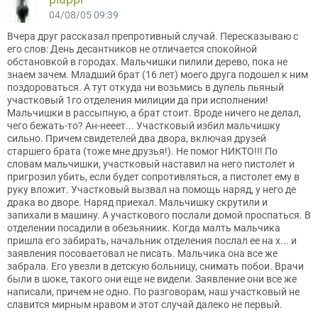
04/08/05 09:39
Вчера друг рассказал препротивный случай. Пересказываю с
его слов: День десантников не отличается спокойной
обстановкой в городах. Мальчишки пилили дерево, пока не
знаем зачем. Младший брат (16 лет) моего друга подошел к ним
поздороваться. А тут откуда ни возьмись в дупель пьяный
участковый 1го отделения милиции да при исполнении!
Мальчишки в рассыпную, а брат стоит. Вроде ничего не делал,
чего бежать-то? Ан-нееет... Участковый избил мальчишку
сильно. Причем свидетелей два двора, включая друзей
старшего брата (тоже мне друзья!). Не помог НИКТО!!! По
словам мальчишки, участковый наставил на него пистолет и
пригрозил убить, если будет сопротивляться, а пистолет ему в
руку вложит. Участковый вызвал на помощь наряд, у него де
драка во дворе. Наряд приехал. Мальчишку скрутили и
запихали в машину. А участкового послали домой проспаться. В
отделении посадили в обезьяниик. Когда малть мальчика
пришла его забирать, начальник отделения послал ее на х... и
заявления посоваетовал не писать. Мальчика она все же
забрала. Его увезли в детскую больницу, снимать побои. Врачи
были в шоке, такого они еще не видели. Заявление они все же
написали, причем не одно. По разговорам, наш участковый не
славится мирным нравом и этот случай далеко не первый.