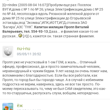
[Q=rindex (2005-08-04 16:07)]Пробуем еще раз: Поселок
ВУГИ,дома с № 1 по № 26; улица Электрификации,дома с № 25
по № 44; лесопосадка вдоль Рязанской железной дороги от
дома № 25 по улице Элекктрификации до Егорьевской
эстакады,вод "Экомаш",ИПК,ИОТТ,ИГД,стоянка ЗАО
"Багира",АЗС "ТНК".
Капитан милиции Пропп Виталий
Валерьевич, тел. 554-93-13
Дааа... и фамилия какая-то не
русская...
[/Q] о, кажется он. такая странная фамилия.
nu-i-nu
05/05/11 20:52
Пропп уже не участковый в 1-ом ГОМ, а жаль... Отличный
офицер, профессионал, да и просто замечательный человек,
неравнодушный к чужим бедам. 9 лет назад он очень помог нам,
вспоминаем с благодарностью. Если бы все работали, как
Пропп, то город был бы гораздо чище. А в случай с избиением
подростка не верим, наверняка, здесь не все так просто. По-
моему пересказывать то, чему не был САМ свидетелем, это как-
то по-старушечьи, распускать слухи, вобщем, непорядочно.
ёж