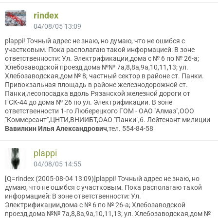
rindex
04/08/05 13:09
plappi! Точный адрес не знаю, но думаю, что не ошибся с
участковым. Пока располагаю такой информацией: В зоне
ответственности: Ул. Электрификации,дома с № 6 по № 26-а;
Хлебозаводской проезд,дома №№ 7а,8,8а,9а,10,11,13; ул.
Хлебозаводская,дом № 8; частный сектор в районе ст. Панки.
Привокзальная площадь в районе железнодорожной ст.
Панки,лесопосадка вдоль Рязанской железной дороги от
ГСК-44 до дома № 26 по ул. Электрификации. В зоне
ответственности 1-го Люберецкого ГОМ - ОАО "Алмаз",ООО
"Коммерсант",ЦНТИ,ВНИИБТ,ОАО "Панки",6. Лейтенант милиции
Вавилкин Илья Александрович
,тел. 554-84-58
plappi
04/08/05 14:55
[Q=rindex (2005-08-04 13:09)]plappi! Точный адрес не знаю, но
думаю, что не ошибся с участковым. Пока располагаю такой
информацией: В зоне ответственности: Ул.
Электрификации,дома с № 6 по № 26-а; Хлебозаводской
проезд,дома №№ 7а,8,8а,9а,10,11,13; ул. Хлебозаводская,дом №