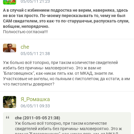
05/05/11 21:23
А в случай с избиением подростка не верим, наверняка, здесь
не все так просто. По-моему пересказывать то, чему не был
САМ свидетелем, это как-то по-старушечьи, распускать слухи,
вобщем, непорядочно.
Полностью согласна!!!
che
05/05/11 21:38
Уж больно всё топорно, при таком количестве свидетелей
избить без причины- маловероятно. Это ж вам не
"Благовещенск", как-никак пять км. от МКАД, знаете ли.
Участковые не ангелы, но пьяным с пистолетом, да кстати, а им
что пистолеты доверяют?
Я_Ромашка
06/05/11 09:33
che (2011-05-05 21:38)
Уж больно всё топорно, при таком количестве
свидетелей избить без причины- маловероятно. Это ж
вам не "Благовещенск", как-никак пять км. от МКАД,