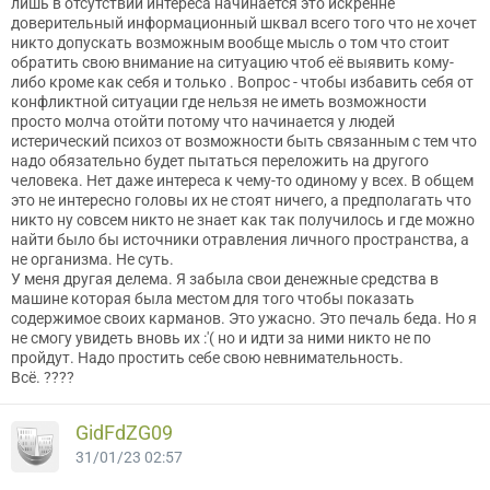
лишь в отсутствии интереса начинается это искренне
доверительный информационный шквал всего того что не хочет
никто допускать возможным вообще мысль о том что стоит
обратить свою внимание на ситуацию чтоб её выявить кому-
либо кроме как себя и только . Вопрос - чтобы избавить себя от
конфликтной ситуации где нельзя не иметь возможности
просто молча отойти потому что начинается у людей
истерический психоз от возможности быть связанным с тем что
надо обязательно будет пытаться переложить на другого
человека. Нет даже интереса к чему-то одиному у всех. В общем
это не интересно головы их не стоят ничего, а предполагать что
никто ну совсем никто не знает как так получилось и где можно
найти было бы источники отравления личного пространства, а
не организма. Не суть.
У меня другая делема. Я забыла свои денежные средства в
машине которая была местом для того чтобы показать
содержимое своих карманов. Это ужасно. Это печаль беда. Но я
не смогу увидеть вновь их :'( но и идти за ними никто не по
пройдут. Надо простить себе свою невнимательность.
Всё. ????
GidFdZG09
31/01/23 02:57