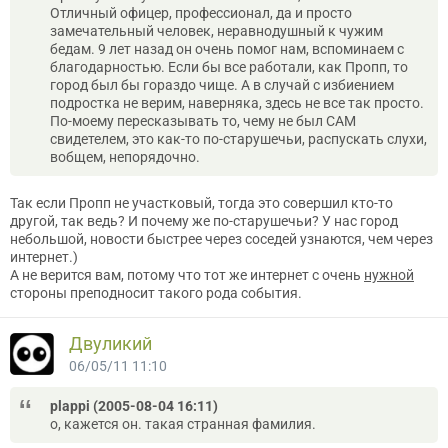
Отличный офицер, профессионал, да и просто
замечательный человек, неравнодушный к чужим
бедам. 9 лет назад он очень помог нам, вспоминаем с
благодарностью. Если бы все работали, как Пропп, то
город был бы гораздо чище. А в случай с избиением
подростка не верим, наверняка, здесь не все так просто.
По-моему пересказывать то, чему не был САМ
свидетелем, это как-то по-старушечьи, распускать слухи,
вобщем, непорядочно.
Так если Пропп не участковый, тогда это совершил кто-то
другой, так ведь? И почему же по-старушечьи? У нас город
небольшой, новости быстрее через соседей узнаются, чем через
интернет.)
А не верится вам, потому что тот же интернет с очень
нужной
стороны преподносит такого рода события.
Двуликий
06/05/11 11:10
plappi (2005-08-04 16:11)
о, кажется он. такая странная фамилия.