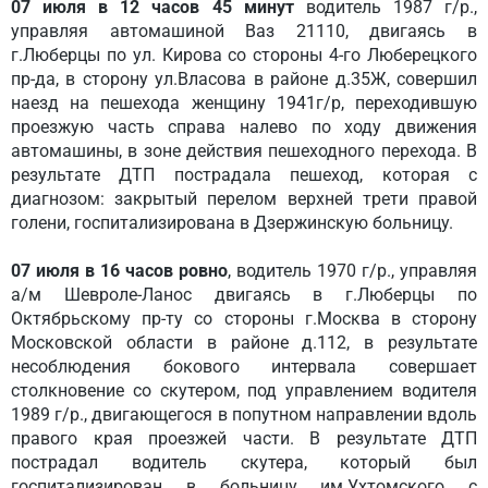
07 июля в 12 часов 45 минут
водитель 1987 г/р.,
управляя автомашиной Ваз 21110, двигаясь в
г.Люберцы по ул. Кирова со стороны 4-го Люберецкого
пр-да, в сторону ул.Власова в районе д.35Ж, совершил
наезд на пешехода женщину 1941г/р, переходившую
проезжую часть справа налево по ходу движения
автомашины, в зоне действия пешеходного перехода. В
результате ДТП пострадала пешеход, которая с
диагнозом: закрытый перелом верхней трети правой
голени, госпитализирована в Дзержинскую больницу.
07 июля в 16 часов ровно
, водитель 1970 г/р., управляя
а/м Шевроле-Ланос двигаясь в г.Люберцы по
Октябрьскому пр-ту со стороны г.Москва в сторону
Московской области в районе д.112, в результате
несоблюдения бокового интервала совершает
столкновение со скутером, под управлением водителя
1989 г/р., двигающегося в попутном направлении вдоль
правого края проезжей части. В результате ДТП
пострадал водитель скутера, который был
госпитализирован в больницу им.Ухтомского с