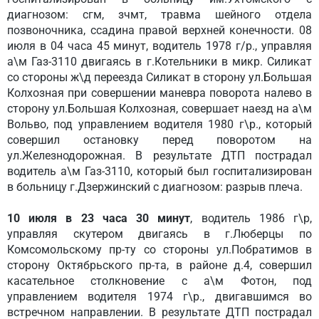
диагнозом: сгм, зчмт, травма шейного отдела
позвоночника, ссадина правой верхней конечности. 08
июля в 04 часа 45 минут, водитель 1978 г/р., управляя
а\м Газ-3110 двигаясь в г.Котельники в микр. Силикат
со стороны ж\д переезда Силикат в сторону ул.Большая
Колхозная при совершении маневра поворота налево в
сторону ул.Большая Колхозная, совершает наезд на а\м
Вольво, под управлением водителя 1980 г\р., который
совершил остановку перед поворотом на
ул.Железнодорожная. В результате ДТП пострадал
водитель а\м Газ-3110, который был госпитализирован
в больницу г.Дзержинский с диагнозом: разрыв плеча.
10 июля в 23 часа 30 минут
, водитель 1986 г\р,
управляя скутером двигаясь в г.Люберцы по
Комсомольскому пр-ту со стороны ул.Побратимов в
сторону Октябрьского пр-та, в районе д.4, совершил
касательное столкновение с а\м Фотон, под
управлением водителя 1974 г\р., двигавшимся во
встречном направлении. В результате ДТП пострадал