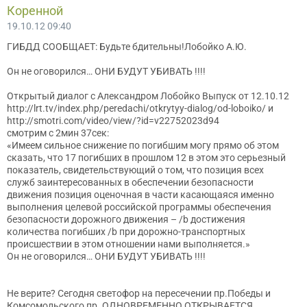
Коренной
19.10.12 09:40
ГИБДД СООБЩАЕТ: Будьте бдительны!Лобойко А.Ю.
Он не оговорился… ОНИ БУДУТ УБИВАТЬ !!!!
Открытый диалог с Александром Лобойко Выпуск от 12.10.12
http://lrt.tv/index.php/peredachi/otkrytyy-dialog/od-loboiko/ и
http://smotri.com/video/view/?id=v22752023d94
смотрим с 2мин 37сек:
«Имеем сильное снижение по погибшим могу прямо об этом
сказать, что 17 погибших в прошлом 12 в этом это серьезный
показатель, свидетельствующий о том, что позиция всех
служб заинтересованных в обеспечении безопасности
движения позиция оценочная в части касающаяся именно
выполнения целевой российской программы обеспечения
безопасности дорожного движения – /b достижения
количества погибших /b при дорожно-транспортных
происшествии в этом отношении нами выполняется.»
Он не оговорился… ОНИ БУДУТ УБИВАТЬ !!!!
Не верите? Сегодня светофор на пересечении пр.Победы и
Комсомольского пр. ОДНОВРЕМЕННО ОТКРЫВАЕТСЯ