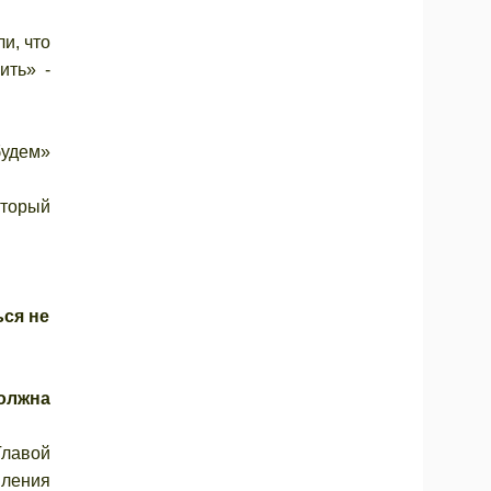
и, что
ить» -
будем»
оторый
ься не
должна
Главой
вления