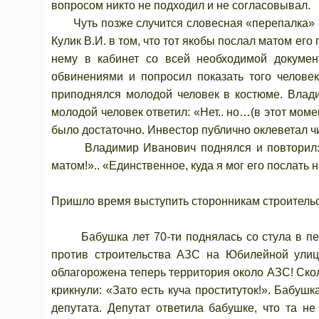
вопросом никто не подходил и не согласовывал.
Чуть позже случится словесная «перепалка» ме
Кулик В.И. в том, что тот якобы послал матом ег
нему в кабинет со всей необходимой докумен
обвинениями и попросил показать того человек
приподнялся молодой человек в костюме. Влади
молодой человек ответил: «Нет.. но…(в этот момент
было достаточно. Инвестор публично оклеветал чи
Владимир Иванович поднялся и повторил: «Я
матом!».. «Единственное, куда я мог его послать н
Пришло время выступить сторонникам строительс
Бабушка лет 70-ти поднялась со стула в пере
против строительства АЗС на Юбилейной улице
облагорожена теперь территория около АЗС! Скол
крикнули: «Зато есть куча проституток!». Бабушк
депутата. Депутат ответила бабушке, что та н