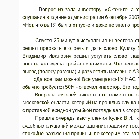
Вопрос из зала инвестору: «Скажите, а это
слушания в здание администрации 6 октября 2007
«Нет, что вы! Я был в отпуске и даже не знал о п
Спустя 25 минут выступления инвестора стро
решил прервать его речь и дать слово Кулику
Владимир Иванович решил уступить слово глав
понять, что здесь стройка невозможна. Что невоз
выезд (полосу разгона) и разместить магазин с А
«Да все там можно! Все умещается! У НАС ПРО
обычно требуется 50!» - отвечал инвестор. Его 
Вопросы жителей никто в этот момент не сл
Московской области, который на прошлых слушания
с противной ехидной улыбкой поглядывал в стор
Пришла очередь выступления Кулик В.И., кот
судебных слушаний между администрациями горо
спокойно разъяснил причины, по которым эта запр