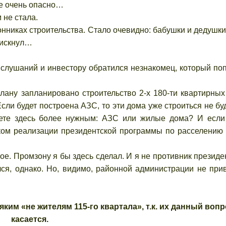
е очень опасно…
 не стала.
никах строительства. Стало очевидно: бабушки и дедушки
рискнул…
ушаний и инвестору обратился незнакомец, который по
у запланировано строительство 2-х 180-ти квартирных
ли будет построена АЗС, то эти дома уже строиться не будут
аете здесь более нужным: АЗС или жилые дома? И если
ком реализации президентской программы по расселению
ое. Промзону я бы здесь сделал. И я не противник президе
ся, однако. Но, видимо, районной администрации не при
ким «не жителям 115-го квартала», т.к. их данный вопр
касается.