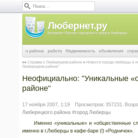
Любернет.ру
Интернет-Портал городского округа Люберцы
о районе
работа
Недвижимость
объявления
спра
Справка о Люберецком районе
Новости города люберцы и 
Люберецком районе"
Неофициально: "Уникальные «
районе"
17 ноября 2007, 1:19
Просмотров: 357231. Возр
Люберецкого района
город Люберцы
Именно «уникальные» и «общественные слуша
именно в г.Люберцы в кафе-баре (!) «Родничок».