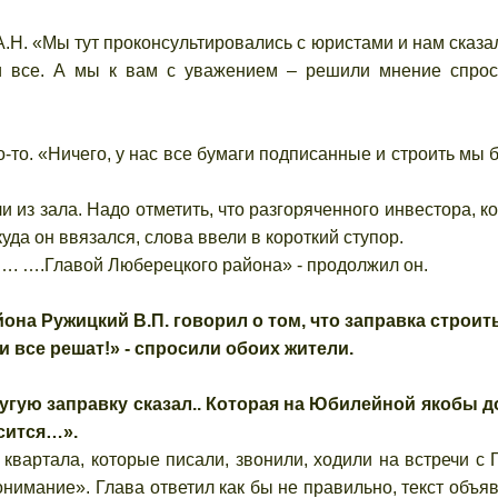
Н. «Мы тут проконсультировались с юристами и нам сказал
и все. А мы к вам с уважением – решили мнение спрос
то. «Ничего, у нас все бумаги подписанные и строить мы 
и из зала. Надо отметить, что разгоряченного инвестора, к
куда он ввязался, слова ввели в короткий ступор.
 ….Главой Люберецкого района» - продолжил он.
йона Ружицкий В.П. говорил о том, что заправка строит
и все решат!» - спросили обоих жители.
другую заправку сказал.. Которая на Юбилейной якобы 
осится…».
ртала, которые писали, звонили, ходили на встречи с 
нимание». Глава ответил как бы не правильно, текст объя