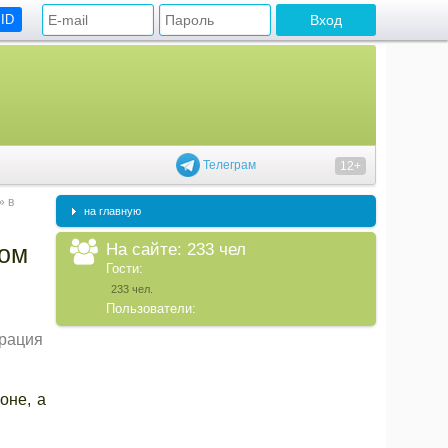
 ID
Телеграм
12+
» в
на главную
На сайте: 233 чел
ком
Гости:
233 чел.
Пользователи:
рация
оне, а