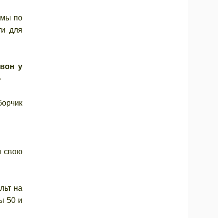
рмы по
ти для
 вон у
»
борчик
л свою
льт на
ы 50 и