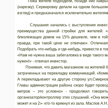
Пока жители подходили, позади них накрывал
(нарезку). Сервировку делали на одном большом
взгляд) и предназначался исключительно жителя
Слушания начались с выступления инвестора
преимущества данной стройки для жителей: 
близлежащих домов на 15% дешевле, чем в той 
правда, при такой цене не отвечаю». Отличная
Подобрать что-нибудь и где-нибудь, привести в т
«Нам не нужна ваша забегаловка в виде такого ма
нужен!» - отвечал инвестор.
Понимая, что давить магазином на жителей бес
затраченных на перекладку коммуникаций. «Комму
А перекладывают на другую сторону ул.Смирновс
Главы администрации района скоро будет провод
метров – это условно» - продолжил говорит
организатор/контроллер этих слушаний. «Она мож
может и на 2»- кто-то крикнул из зала. Маслов А