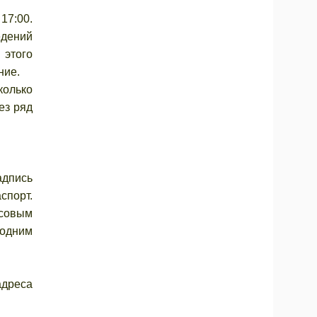
17:00.
едений
 этого
ние.
колько
ез ряд
адпись
спорт.
исовым
 одним
дреса