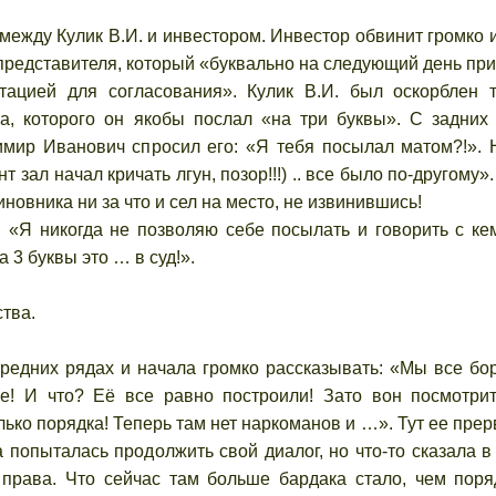
жду Кулик В.И. и инвестором. Инвестор обвинит громко и
о представителя, который «буквально на следующий день при
тацией для согласования». Кулик В.И. был оскорблен 
а, которого он якобы послал «на три буквы». С задних
мир Иванович спросил его: «Я тебя посылал матом?!». 
 зал начал кричать лгун, позор!!!) .. все было по-другому»
новника ни за что и сел на место, не извинившись!
 никогда не позволяю себе посылать и говорить с ке
а 3 буквы это … в суд!».
тва.
дних рядах и начала громко рассказывать: «Мы все бо
! И что? Её все равно построили! Зато вон посмотрит
ько порядка! Теперь там нет наркоманов и …». Тут ее прер
а попыталась продолжить свой диалог, но что-то сказала в
е права. Что сейчас там больше бардака стало, чем поря