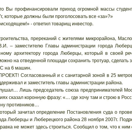
 Вы профинансировали приход огромной массы студен
г, которые должны были проголосовать все «за»?»
роисходящем!» - ответил товарищ инвестор.
ительства, пререканий с жителями микрорайона, Масло
 В.И. – заместителю Главы администрации города Любер
ному архитектору города Люберцы, который в своей ре
можно на отведенной площади сохранить тротуар, сделать з
ЗС на 6 машин.
ЕКТ! Согласованный и с санитарной зоной в 25 метров
поддерживал и заместитель главы администрации района.
ушал… Лишь председатель союза предпринимателей Мо
х сказал коронную фразу: «… где хочу там и строю в России
ону противников…
орый зачитал определение Постановления суда о пров
да Люберцы и Люберецкого района 28 ноября 2007г. Подр
авка не может здесь строиться. Сообщил о том, что к ним 