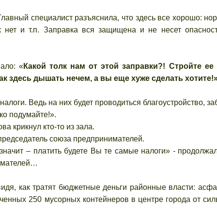
ный специалист разъяснила, что здесь все хорошо: но
 нет и т.п. Заправка вся защищена и не несет опаснос
ло: «
Какой толк нам от этой заправки?! Стройте ее
к здесь дышать нечем, а вы еще хуже сделать хотите!
, налоги. Ведь на них будет проводиться благоустройство, за
ко подумайте!».
ва крикнул кто-то из зала.
е председатель союза предпринимателей.
, значит – платить будете Вы те самые налоги» - продолжа
имателей…
идя, как тратят бюджетные деньги районные власти: асфа
аченных 250 мусорных контейнеров в центре города от сил