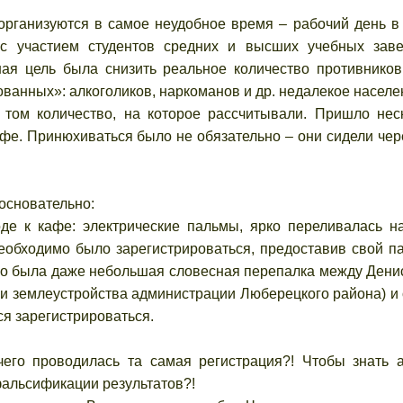
анизуются в самое неудобное время – рабочий день в 
 участием студентов средних и высших учебных зав
ная цель была снизить реальное количество противников
ованных»: алкоголиков, наркоманов и др. недалекое населе
м количество, на которое рассчитывали. Пришло нес
офе. Принюхиваться было не обязательно – они сидели чер
сновательно:
де к кафе: электрические пальмы, ярко переливалась н
еобходимо было зарегистрироваться, предоставив свой па
чего была даже небольшая словесная перепалка между Ден
 и землеустройства администрации Люберецкого района) и
я зарегистрироваться.
проводилась та самая регистрация?! Чтобы знать а
фальсификации результатов?!