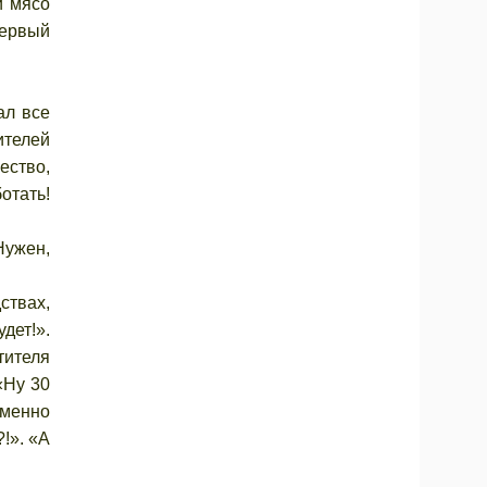
и мясо
первый
ал все
ителей
ество,
отать!
Нужен,
ствах,
дет!».
тителя
«Ну 30
еменно
!». «А