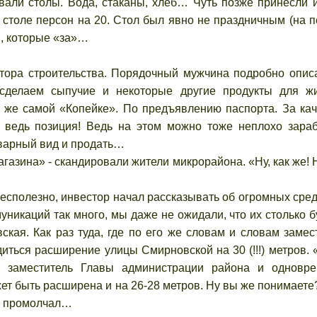
и столы. Вода, стаканы, хлеб… Чуть позже принесли 
 столе персон на 20. Стол был явно не праздничным (на 
м, которые «за»…
 строительства. Порядочный мужчина подробно опис
«сделаем сыпучие и некоторые другие продукты для ж
же самой «Копейке». По предъявлению паспорта. За кач
 ведь позиция! Ведь на этом можно тоже неплохо зараб
оварный вид и продать…
газина» - скандировали жители микрорайона. «Ну, как же! 
полезно, инвестор начал рассказывать об огромных сред
никаций так много, мы даже не ожидали, что их столько бу
кая. Как раз туда, где по его же словам и словам замес
иться расширение улицы Смирновской на 30 (!!!) метров. 
ь заместитель Главы администрации района и одновр
ет быть расширена и на 26-28 метров. Ну вы же понимаете?
.Н. промолчал…