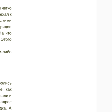
 четко
ехал к
такими
 рядов
На что
. Этого
м-либо
ролись
е, как
вали и
 адрес
дка. А