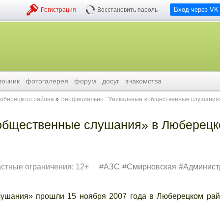
Вход через VK
Регистрация
Восстановить пароль
вочник
фотогалерея
форум
досуг
знакомства
люберецкого района
Неофициально: "Уникальные «общественные слушания
общественные слушания» в Люберец
астные ограничения: 12+
АЗС
Смирновская
Админист
ния» прошли 15 ноября 2007 года в Люберецком рай