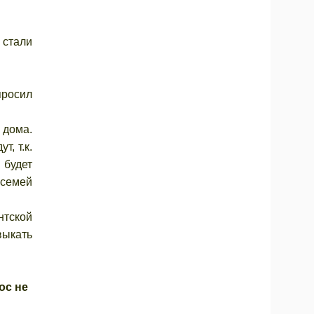
 стали
просил
 дома.
, т.к.
 будет
 семей
нтской
выкать
ос не