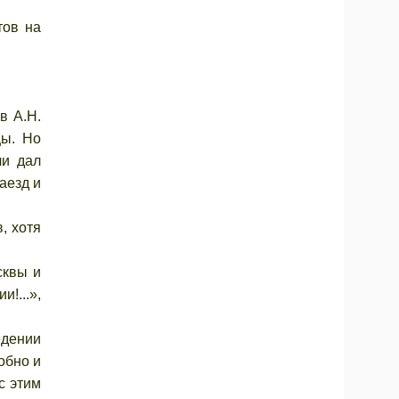
тов на
в А.Н.
цы. Но
чи дал
аезд и
, хотя
сквы и
!...»,
едении
обно и
с этим