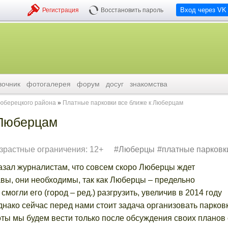
Вход через VK
Регистрация
Восстановить пароль
вочник
фотогалерея
форум
досуг
знакомства
люберецкого района
Платные парковки все ближе к Люберцам
 Люберцам
зрастные ограничения: 12+
Люберцы
платные парковк
азал журналистам, что совсем скоро Люберцы ждет
вы, они необходимы, так как Люберцы – предельно
могли его (город – ред.) разгрузить, увеличив в 2014 году
нако сейчас перед нами стоит задача организовать парков
оты мы будем вести только после обсуждения своих планов 