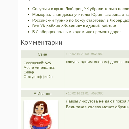
Сосульки с крыш Люберец УК убрали только посл
Мемориальная доска учителю Юрия Гагарина отк
Российский турнир по боксу стартовал в Люберцах 
Все УК района объединят в единый рейтинг
В Люберцах полным ходом идет ремонт дорог
Комментарии
Свин
• 18.02.16 20:50,
#570982
клоуны одним словом) даешь платн
Сообщений: 525
Место жительства:
Север
Статус:
оффлайн
A.Иванов
• 18.02.16 21:01,
#570983
Лавры ликсутова не дают покоя
Ведь такая халява может обруши