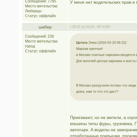
Сообщений: 7785
У меня нет водительских прав и 
Место жительства:
Люберцы
Статус:
оффлайн
шабер
• 20.02.16 20:03,
#571259
Сообщений: 236
Место жительства:
Цитата
Зяма (2016-02-20 06:22):
город
Маразм крепчал!
Статус:
оффлайн
в Москве платные парковки вводятся 
Для жителей центра парковки и места 
В Москве разгрузили потому что люд
дома, нам то что это даст?
Приезжают, но не жители, а огр
машины типы фуры, грузовика, Г
автопарк. А водилы не заморач
отработанные покрышки, произво