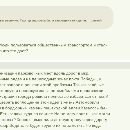
:
вы решение. Там где парковка была запрещена её сделают платной
 люди пользоваться общественным транспортом и стали
 что это даст?
анизации парковочных мест вдоль дорог в мкр.
оенные рядами на пешеходных зонах пр-та Победы , у
ает вопрос о решении этой проблемы.Так как зелёные
ходную и проезжую зоны ,автомобилями практически
истрация города решила полностью избавиться от них.И
цезреть воплощение этой идей в жизнь.Автомобили
и в бордюрный камень пешеходной аллеи.Казалось бы -
.Есть задачи куда по важнее.Но не могу понять ,как могли
в школы ?Хорошо ,выделили детскую тропу через дорогу
офор.Водителю будет трудно их не заметить.Но ведь