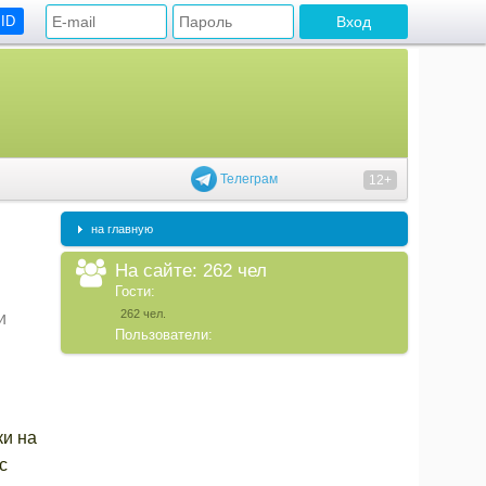
 ID
Телеграм
12+
на главную
На сайте: 262 чел
Гости:
262 чел.
и
Пользователи:
ки на
с