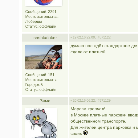
Сообщений: 2291
Место жительства:
Люберцы
Статус:
оффлайн
sashkaloker
• 19.02.16 22:09,
#571122
думаю нас ждёт стандартное дл
сделают платной
Сообщений: 151
Место жительства:
Городок Б
Статус:
оффлайн
Зяма
• 20.02.16 06:22,
#571129
Маразм крепчал!
в Москве платные парковки ввод
общественном транспорте.
Для жителей центра парковки и м
своих