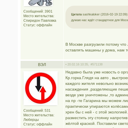
Сообщений: 3901
Цитата
sashkaloker (2016-02-19 22:09)
Место жительства:
думаю нас ждёт стандартное для Моск
Спиридон Павловка
Статус:
оффлайн
В Москве разгрузили потому что
оставлять машины у дома, нам то
ВЭЛ
• 20.02.16 10:35,
#571138
Недавно была уже новость о орг
Кр.горка.Глядя на авто , выстр
каждого жителя невольно возник
насаждения ,разделяющие пеше
везде уже уничтожены ,то админ
на пр -те Гагарина мы можем ли
практически упираются колёсам
Сообщений: 531
хрен бы с ней - с этой экологией
Место жительства:
разместить эту стоянку напроти
Люберцы
жёлтой краской. Поставили свет
Статус:
оффлайн