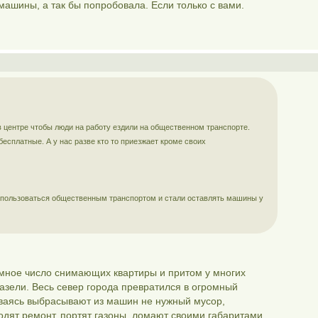
машины, а так бы попробовала. Если только с вами.
в центре чтобы люди на работу ездили на общественном транспорте.
бесплатные. А у нас разве кто то приезжает кроме своих
и пользоваться общественным транспортом и стали оставлять машины у
омное число снимающих квартиры и притом у многих
азели. Весь север города превратился в огромный
иваясь выбрасывают из машин не нужный мусор,
дят ремонт, портят газоны, ломают своими габаритами