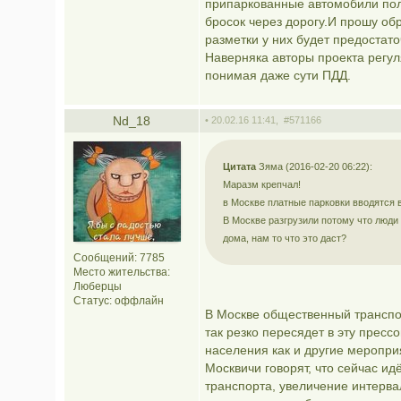
припаркованные автомобили пол
бросок через дорогу.И прошу об
разметки у них будет предостато
Наверняка авторы проекта регул
понимая даже сути ПДД.
Nd_18
• 20.02.16 11:41,
#571166
Цитата
Зяма (2016-02-20 06:22):
Маразм крепчал!
в Москве платные парковки вводятся 
В Москве разгрузили потому что люд
дома, нам то что это даст?
Сообщений: 7785
Место жительства:
Люберцы
Статус:
оффлайн
В Москве общественный транспор
так резко пересядет в эту пресс
населения как и другие мероприя
Москвичи говорят, что сейчас и
транспорта, увеличение интерва