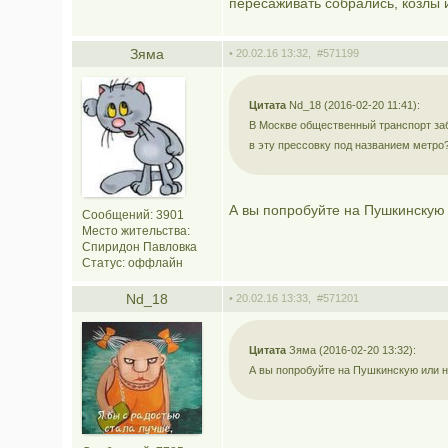
пересаживать собрались, козлы 
Зяма
• 20.02.16 13:32,
#571199
Цитата
Nd_18 (2016-02-20 11:41):
В Москве общественный транспорт заби
в эту прессовку под названием метро
А вы попробуйте на Пушкинскую
Сообщений: 3901
Место жительства:
Спиридон Павловка
Статус:
оффлайн
Nd_18
• 20.02.16 13:33,
#571201
Цитата
Зяма (2016-02-20 13:32):
А вы попробуйте на Пушкинскую или н