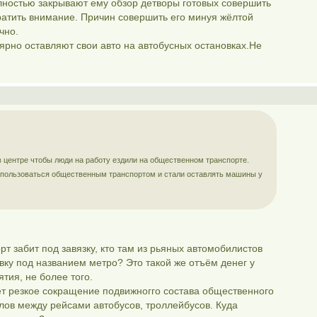
ностью закрывают ему обзор детворы готовых совершить
ратить внимание. Причин совершить его минуя жёлтой
чно.
ярно оставляют свои авто на автобусных остановках.Не
в центре чтобы люди на работу ездили на общественном транспорте.
и пользоваться общественным транспортом и стали оставлять машины у
т забит под завязку, кто там из рьяных автомобилистов
овку под названием метро? Это такой же отъём денег у
тия, не более того.
дёт резкое сокращение подвижногго состава общественного
лов между рейсами автобусов, троллейбусов. Куда