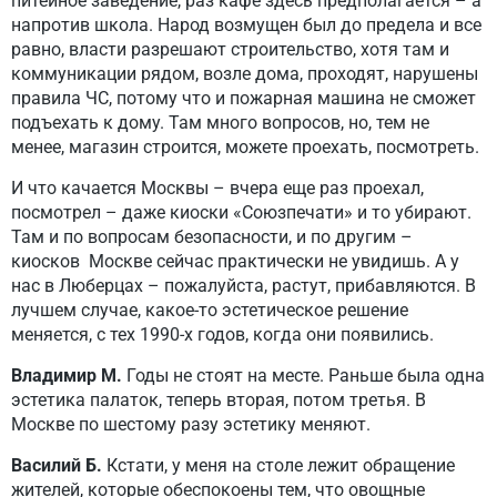
питейное заведение, раз кафе здесь предполагается – а
напротив школа. Народ возмущен был до предела и все
равно, власти разрешают строительство, хотя там и
коммуникации рядом, возле дома, проходят, нарушены
правила ЧС, потому что и пожарная машина не сможет
подъехать к дому. Там много вопросов, но, тем не
менее, магазин строится, можете проехать, посмотреть.
И что качается Москвы – вчера еще раз проехал,
посмотрел – даже киоски «Союзпечати» и то убирают.
Там и по вопросам безопасности, и по другим –
киосков Москве сейчас практически не увидишь. А у
нас в Люберцах – пожалуйста, растут, прибавляются. В
лучшем случае, какое-то эстетическое решение
меняется, с тех 1990-х годов, когда они появились.
Владимир М.
Годы не стоят на месте. Раньше была одна
эстетика палаток, теперь вторая, потом третья. В
Москве по шестому разу эстетику меняют.
Василий Б.
Кстати, у меня на столе лежит обращение
жителей, которые обеспокоены тем, что овощные