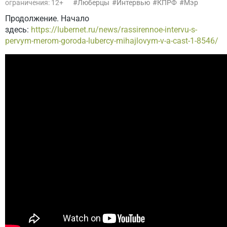
ограничения: 12+
Люберцы
Интервью
КПРФ
Мэр
Продолжение. Начало
здесь:
https://lubernet.ru/news/rassirennoe-intervu-s-
pervym-merom-goroda-lubercy-mihajlovym-v-a-cast-1-8546/