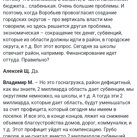
бюджета… слабенькая. Очень большие проблемы. И
поэтому, когда Воробьев провозгласил создание
городских округов – про вертикаль власти мне
говорили, но здесь решается другая проблема,
экономическая – сокращение тех денег, субвенций,
которые из области должны идти в район, в городские
округа, и т.д. Вот этот вопрос. Сегодня за школы
отвечает район, например. Финансирование идет
оттуда. Правильно?
Алексей Щ.
Да.
Владимир М.
– Но это госнагрузка, район дефицитный,
как вы знаете, 2 миллиарда область дает субвенции, мы
округляем немножко, на школы, и т.д. А тогда эти 2
миллиарда, которые дает область, будут уменьшаться
за счет профицита, который сегодня мы имеем в
поселке. И все это, в конце концов, ляжет на снижение
объемов благоустройства домов, дорог, коммуналки, и
т.д. Этот профицит уйдет на компенсацию. Грубо
говоря, я не считал; вместо 2 миллиардов субвенций