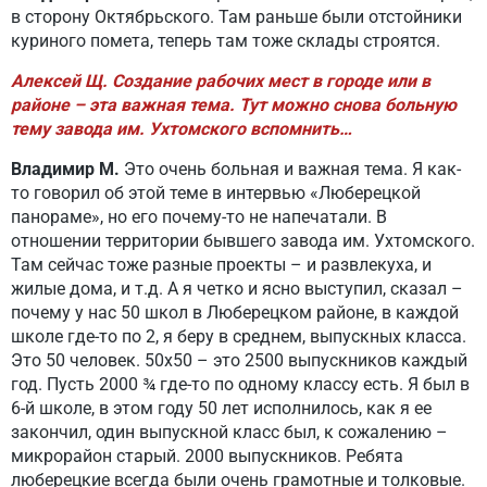
в сторону Октябрьского. Там раньше были отстойники
куриного помета, теперь там тоже склады строятся.
Алексей Щ. Создание рабочих мест в городе или в
районе – эта важная тема. Тут можно снова больную
тему завода им. Ухтомского вспомнить…
Владимир М.
Это очень больная и важная тема. Я как-
то говорил об этой теме в интервью «Люберецкой
панораме», но его почему-то не напечатали. В
отношении территории бывшего завода им. Ухтомского.
Там сейчас тоже разные проекты – и развлекуха, и
жилые дома, и т.д. А я четко и ясно выступил, сказал –
почему у нас 50 школ в Люберецком районе, в каждой
школе где-то по 2, я беру в среднем, выпускных класса.
Это 50 человек. 50х50 – это 2500 выпускников каждый
год. Пусть 2000 ¾ где-то по одному классу есть. Я был в
6-й школе, в этом году 50 лет исполнилось, как я ее
закончил, один выпускной класс был, к сожалению –
микрорайон старый. 2000 выпускников. Ребята
люберецкие всегда были очень грамотные и толковые.