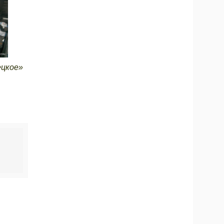
ецкое»