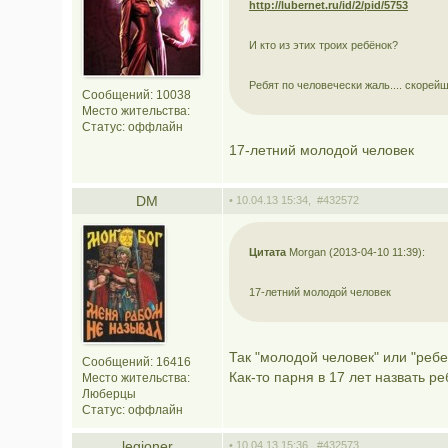
http://lubernet.ru/id/2/pid/5753
И кто из этих троих ребёнок?
Ребят по человечески жаль.... скорей
Сообщений: 10038
Место жительства:
Статус:
оффлайн
17-летний молодой человек
DM
• 10.04.13 15:34,
#432572
Цитата
Morgan (2013-04-10 11:39):
17-летний молодой человек
Так "молодой человек" или "ребе
Сообщений: 16416
Как-то парня в 17 лет назвать р
Место жительства:
Люберцы
Статус:
оффлайн
legioner
• 10.04.13 15:36,
#432573