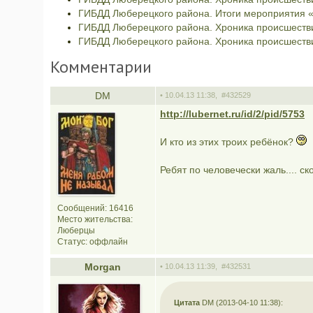
ГИБДД Люберецкого района. Итоги мероприятия «
ГИБДД Люберецкого района. Хроника происшествий
ГИБДД Люберецкого района. Хроника происшествий
Комментарии
DM
• 10.04.13 11:38,
#432529
http://lubernet.ru/id/2/pid/5753
И кто из этих троих ребёнок?
Ребят по человечески жаль.... с
Сообщений: 16416
Место жительства:
Люберцы
Статус:
оффлайн
Morgan
• 10.04.13 11:39,
#432531
Цитата
DM (2013-04-10 11:38):