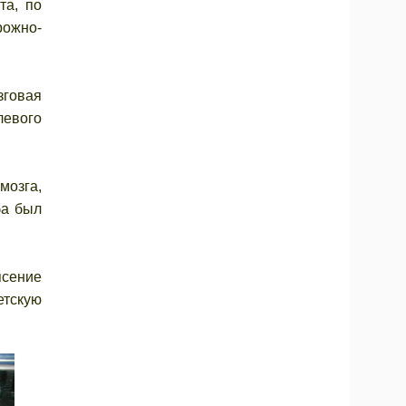
та, по
рожно-
зговая
левого
мозга,
ба был
ясение
етскую