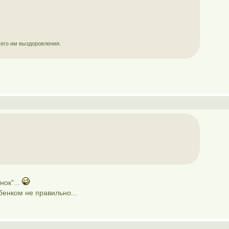
шего им выздоровления.
нок"...
ебенком не правильно...