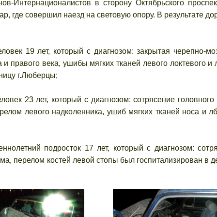
ов-Интернационалистов в сторону Октябрьского проспек
р, где совершил наезд на световую опору. В результате до
ловек 19 лет, который с диагнозом: закрытая черепно-мо
 и правого века, ушибы мягких тканей левого локтевого и 
ницу г.Люберцы;
овек 23 лет, который с диагнозом: сотрясение головного 
релом левого надколенника, ушиб мягких тканей носа и л
нолетний подросток 17 лет, который с диагнозом: сотр
вма, перелом костей левой стопы был госпитализирован в д