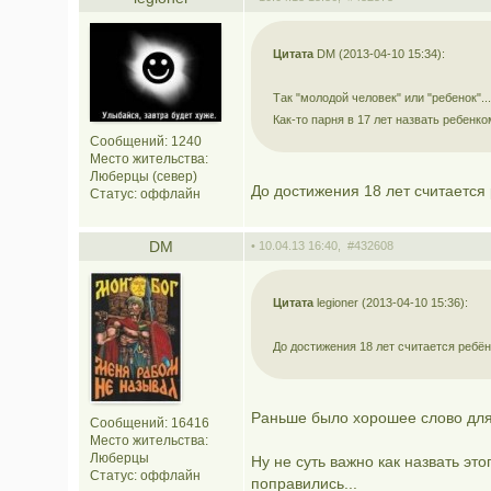
Цитата
DM (2013-04-10 15:34):
Так "молодой человек" или "ребенок"...
Как-то парня в 17 лет назвать ребенко
Сообщений: 1240
Место жительства:
Люберцы (север)
До достижения 18 лет считается 
Статус:
оффлайн
DM
• 10.04.13 16:40,
#432608
Цитата
legioner (2013-04-10 15:36):
До достижения 18 лет считается ребёнк
Раньше было хорошее слово для 
Сообщений: 16416
Место жительства:
Люберцы
Ну не суть важно как назвать это
Статус:
оффлайн
поправились...