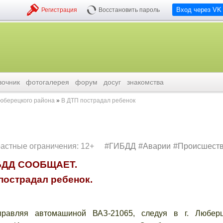
Вход через VK
Регистрация
Восстановить пароль
вочник
фотогалерея
форум
досуг
знакомства
люберецкого района
В ДТП пострадал ребенок
растные ограничения: 12+
ГИБДД
Аварии
Происшест
БДД СООБЩАЕТ.
пострадал ребенок.
правляя автомашиной ВАЗ-21065, следуя в г. Любер