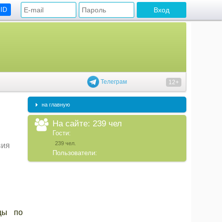
 ID
Телеграм
12+
на главную
На сайте: 239 чел
Гости:
239 чел.
вия
Пользователи:
цы по