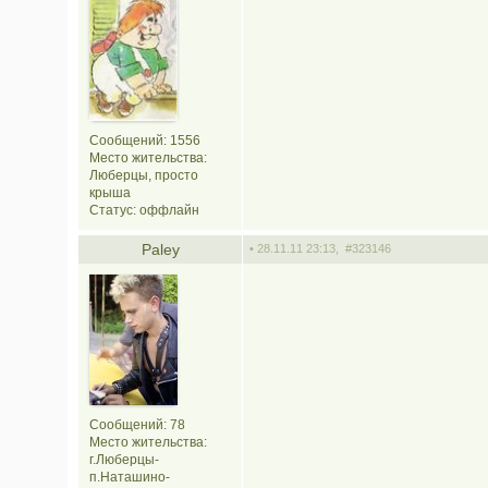
Сообщений: 1556
Место жительства:
Люберцы, просто
крыша
Статус:
оффлайн
Paley
• 28.11.11 23:13,
#323146
Сообщений: 78
Место жительства:
г.Люберцы-
п.Наташино-