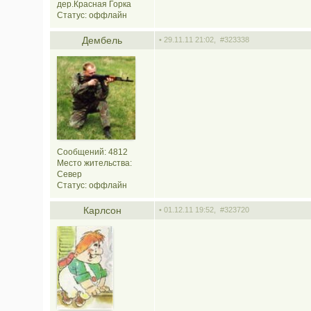
дер.Красная Горка
Статус:
оффлайн
Дембель
• 29.11.11 21:02,
#323338
Сообщений: 4812
Место жительства:
Север
Статус:
оффлайн
Карлсон
• 01.12.11 19:52,
#323720