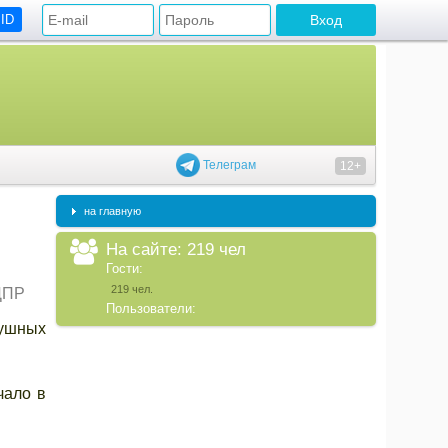
 ID
Телеграм
12+
на главную
На сайте: 219 чел
Гости:
219 чел.
ДПР
Пользователи:
душных
чало в