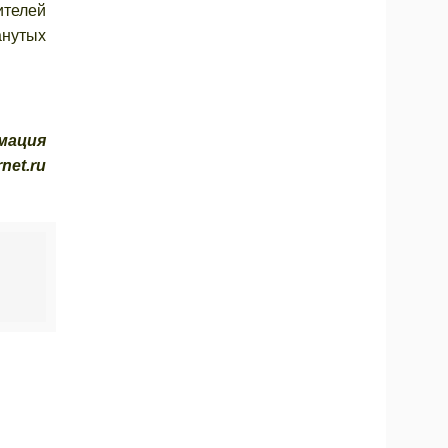
ителей
анутых
мация
net.ru