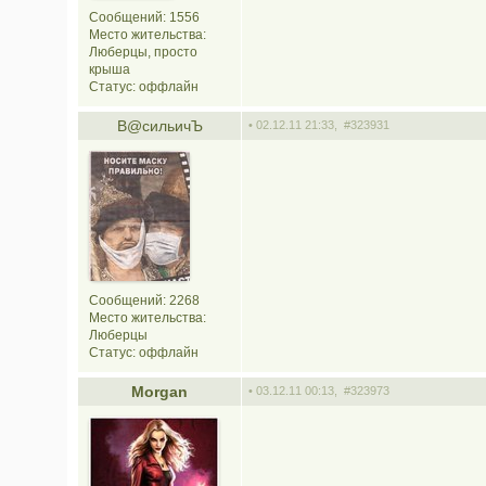
Сообщений: 1556
Место жительства:
Люберцы, просто
крыша
Статус:
оффлайн
В@cильичЪ
• 02.12.11 21:33,
#323931
Сообщений: 2268
Место жительства:
Люберцы
Статус:
оффлайн
Morgan
• 03.12.11 00:13,
#323973