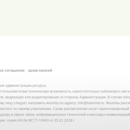
кое соглашение
::
архив записей
ения администрации ресурса.
й пользователям техническую возможность самостоятельно публиковать ма
ля, модерации или редактирования со стороны Администрации. В случае об
у лицу следует направить жалобу по адресу: info@lubernet.ru. Жалобы расс
онтент по своему усмотрению. Сроки рассмотрения носят ориентировочный 
надзору в сфере связи, информационных технологий и массовых коммуникаци
ии: серия ИА № ФС77-74943 от 25.01.2019 г.