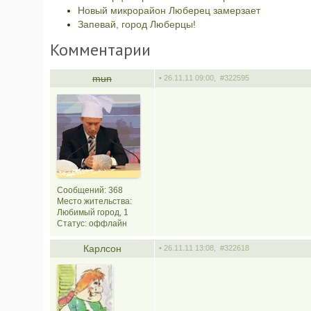
Новый микрорайон Люберец замерзает
Запевай, город Люберцы!
Комментарии
mun
• 26.11.11 09:00,
#322595
Сообщений: 368
Место жительства:
Любимый город, 1
Статус:
оффлайн
Карлсон
• 26.11.11 13:08,
#322618