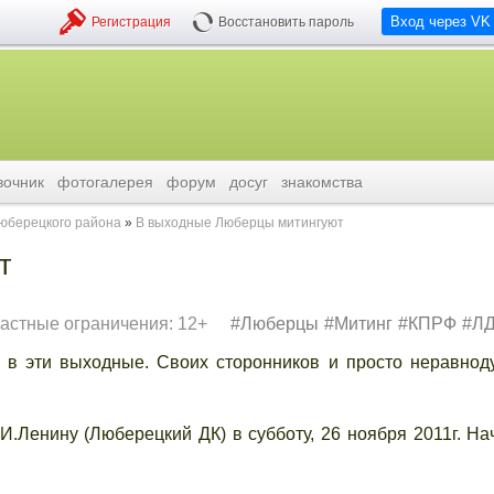
Вход через VK
Регистрация
Восстановить пароль
вочник
фотогалерея
форум
досуг
знакомства
люберецкого района
В выходные Люберцы митингуют
т
астные ограничения: 12+
Люберцы
Митинг
КПРФ
Л
 в эти выходные. Своих сторонников и просто неравно
И.Ленину (Люберецкий ДК) в субботу, 26 ноября 2011г. На