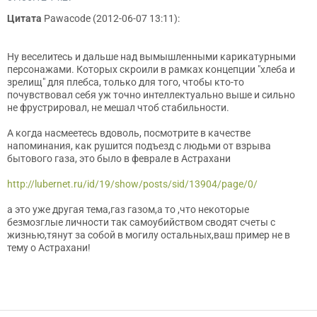
Цитата
Pawacode (2012-06-07 13:11):
Ну веселитесь и дальше над вымышленными карикатурными
персонажами. Которых скроили в рамках концепции "хлеба и
зрелищ" для плебса, только для того, чтобы кто-то
почувствовал себя уж точно интеллектуально выше и сильно
не фрустрировал, не мешал чтоб стабильности.
А когда насмеетесь вдоволь, посмотрите в качестве
напоминания, как рушится подъезд с людьми от взрыва
бытового газа, это было в феврале в Астрахани
http://lubernet.ru/id/19/show/posts/sid/13904/page/0/
а это уже другая тема,газ газом,а то ,что некоторые
безмозглые личности так самоубийством сводят счеты с
жизнью,тянут за собой в могилу остальных,ваш пример не в
тему о Астрахани!