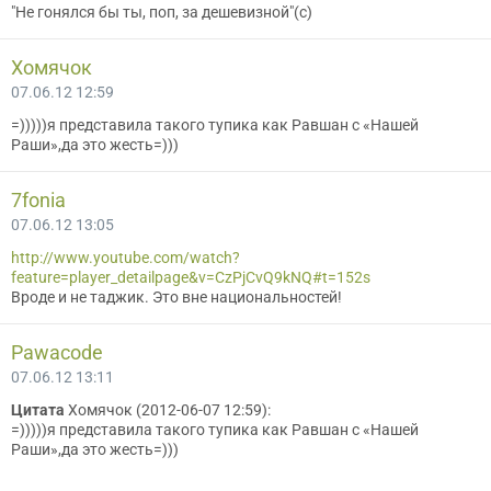
"Не гонялся бы ты, поп, за дешевизной"(с)
Хомячок
07.06.12 12:59
=)))))я представила такого тупика как Равшан с «Нашей
Раши»,да это жесть=)))
7fonia
07.06.12 13:05
http://www.youtube.com/watch?
feature=player_detailpage&v=CzPjCvQ9kNQ#t=152s
Вроде и не таджик. Это вне национальностей!
Pawacode
07.06.12 13:11
Цитата
Хомячок (2012-06-07 12:59):
=)))))я представила такого тупика как Равшан с «Нашей
Раши»,да это жесть=)))