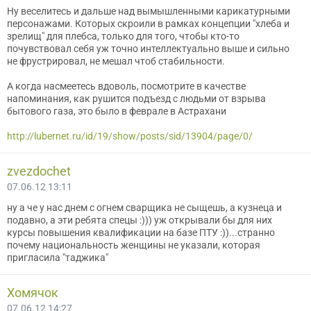
Ну веселитесь и дальше над вымышленными карикатурными
персонажами. Которых скроили в рамках концепции "хлеба и
зрелищ" для плебса, только для того, чтобы кто-то
почувствовал себя уж точно интеллектуально выше и сильно
не фрустрировал, не мешал чтоб стабильности.
А когда насмеетесь вдоволь, посмотрите в качестве
напоминания, как рушится подъезд с людьми от взрыва
бытового газа, это было в феврале в Астрахани
http://lubernet.ru/id/19/show/posts/sid/13904/page/0/
zvezdochet
07.06.12 13:11
ну а че у нас днем с огнем сварщика не сыщешь, а кузнеца и
подавно, а эти ребята спецы :))) уж открывали бы для них
курсы повышения квалификации на базе ПТУ :))...странно
почему национальность женщины не указали, которая
пригласила "таджика"
Хомячок
07.06.12 14:27