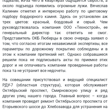
подвалы, из-за чего в квартирах ощущается сырость, а
около подъезда появились огромные лужи. Вячеслав
Калинин отметил и интересную работу по цветовому
подбору бордюрного камня. Здесь он установлен аж
трех цветов: красный, бордовый и серый. Чем
руководствовалась компания ООО «Технострой», ее
генеральный директор так ответить не смог.
Представитель ОКБ Люберцы в свою очередь заявил о
том, что согласно итогам независимой экспертизы, все
параметры по дорожному покрытию соблюдены и в
этом к компании претензий нет. Однако собравшиеся
решили пока не подписывать акты по приемке этих
дорог и не оплачивать компании проведенные работы
пока та не устранит все недочеты.
На совещании присутствовал и ведущий специалист
РДУ-7 (областная структура), которая обслуживает
Октябрьский проспект, Смирновскую улицу и ряд
других улиц нашего города. Главный вопрос – когда
компания проведет ремонт Октябрьского проспекта от
Егорьевского шоссе до Хлебозавода для устранения на