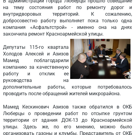
В администрации города Люберцы прошло совещание
на тему состояния работ по ремонту дорог и
внутридворовых территорий. К сожалению,
добросовестно работу выполняет пока только одна
компания «Асфальтстрой» - именно она на днях
закончила ремонт Красноармейской улицы.
Депутаты 115-го квартала
Холодов Алексей и Азизов
Мамед поблагодарили
компанию за качественную
работу и отклик ее
руководства на
дополнительные работы, которые потребовалось
проводить после обращений жителей микрорайона.
Мамед Кескинович Азизов также обратился в ОКБ
Люберцы о проведении работ по отсыпке грунтом
территории от здания ДОК-13 до Красноармейской
улицы. Здесь же, по его мнению, можно было
организовать газоны и клумбы. Представитель от ОКБ