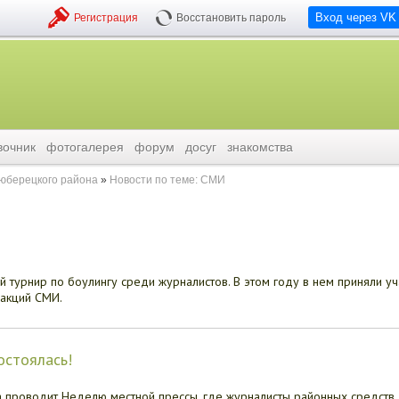
Вход через VK
Регистрация
Восстановить пароль
вочник
фотогалерея
форум
досуг
знакомства
люберецкого района
Новости по теме: СМИ
турнир по боулингу среди журналистов. В этом году в нем приняли уч
дакций СМИ.
остоялась!
 проводит Неделю местной прессы, где журналисты районных средств