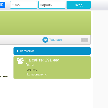
 ID
Телеграм
12+
на главную
На сайте: 291 чел
Гости:
291 чел.
Пользователи:
астие