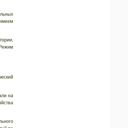
ельных
 имеем
тории,
 Режим
ческий
али на
яйства
льного