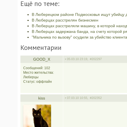
Ещё по теме:
В Люберецком районе Подмосковья ищут убийцу д
В Люберцах расстрелян бизнесмен
В Люберцах расстреляли машину, в которой наход
В Люберцах задержана банда, на счету которой р
"Мальчика по вызову" осудили за убийство клиент
Комментарии
GOOD_X
• 05.03.10 23:19,
#202297
Сообщений: 102
Место жительства:
Люберцы
Статус:
оффлайн
kiss
• 07.03.10 10:55,
#202352