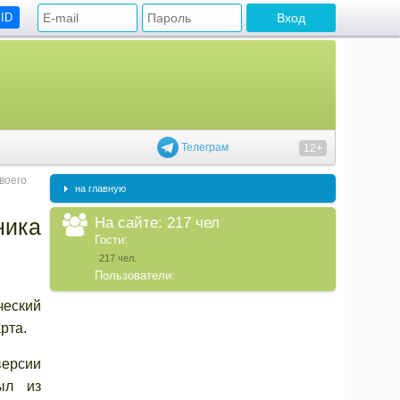
 ID
Телеграм
12+
воего
на главную
На сайте: 217 чел
ника
Гости:
217 чел.
Пользователи:
ческий
рта.
ерсии
ыл из