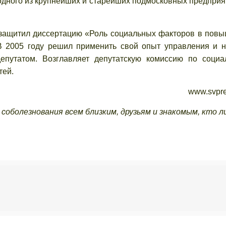
 одного из крупнейших и старейших подмосковных предприя
 защитил диссертацию «Роль социальных факторов в пов
В 2005 году решил применить свой опыт управления и 
епутатом. Возглавляет депутатскую комиссию по соци
тей.
www.svpre
соболезнования всем близким, друзьям и знакомым, кто л