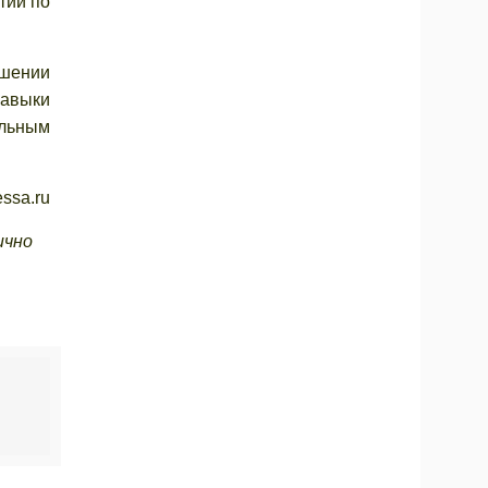
тий по
ышении
навыки
альным
ssa.ru
ично