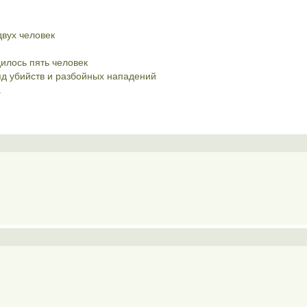
вух человек
илось пять человек
яд убийств и разбойных нападений
а