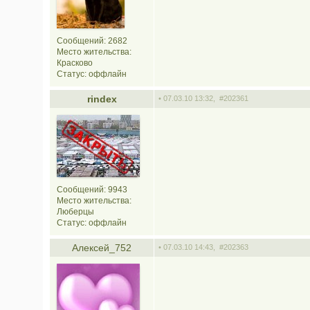
Сообщений: 2682
Место жительства:
Красково
Статус:
оффлайн
rindex
• 07.03.10 13:32,
#202361
Сообщений: 9943
Место жительства:
Люберцы
Статус:
оффлайн
Алексей_752
• 07.03.10 14:43,
#202363