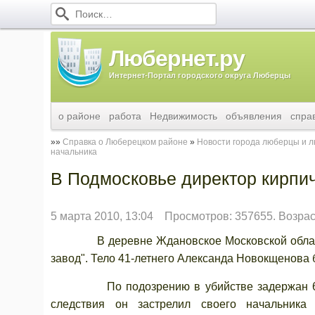
Любернет.ру
Интернет-Портал городского округа Люберцы
о районе
работа
Недвижимость
объявления
спра
Справка о Люберецком районе
Новости города люберцы и 
начальника
В Подмосковье директор кирпич
5 марта 2010, 13:04
Просмотров: 357655. Возрас
В деревне Ждановское Московской област
завод". Тело 41-летнего Александа Новокщенова 
По подозрению в убийстве задержан 60-лет
следствия он застрелил своего начальник