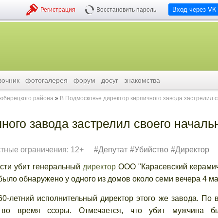
Вход через VK
Регистрация
Восстановить пароль
вочник
фотогалерея
форум
досуг
знакомства
люберецкого района
В Подмосковье директор кирпичного завода застрелил с
ного завода застрелил своего началь
тные ограничения: 12+
Депутат
Убийство
Директор
и убит генеральный
директор
ООО "Карасевский керами
было обнаружено у одного из домов около семи вечера 4 ма
ний исполнительный директор этого же завода. По в
а во время ссоры. Отмечается, что убит мужчина б