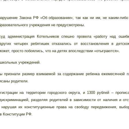
ушение Закона РФ «Об образовании», так как ни им, не каким-либо
образовательного учреждения не предусмотрены.
 администрация Котельников спешно провела «работу над ошиб
других четырех ребятишек отказались от восстановления в детско
может, просто побоялись, что на детях впоследствии «отыграются».
школьных учреждений.
признали размер взимаемой за содержание ребенка ежемесячной п
писаны родители.
трации на территории городского округа, и 1300 рублей – пропис
дискриминацией, разделяя родителей в зависимости от наличия и отс
, нарушая их конституционные права на свободу передвижения, выбо
в Конституции РФ.