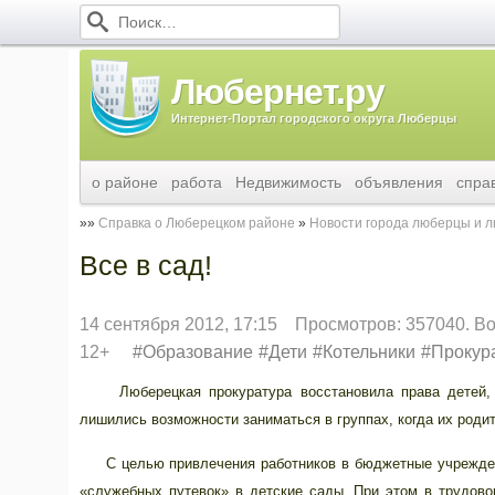
Любернет.ру
Интернет-Портал городского округа Люберцы
о районе
работа
Недвижимость
объявления
спра
Справка о Люберецком районе
Новости города люберцы и 
Все в сад!
14 сентября 2012, 17:15
Просмотров: 357040. В
12+
Образование
Дети
Котельники
Прокур
Люберецкая прокуратура восстановила права детей, не
лишились возможности заниматься в группах, когда их роди
С целью привлечения работников в бюджетные учреждения
«служебных путевок» в детские сады. При этом в трудово