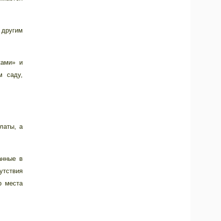
 другим
ками» и
м саду,
латы, а
анные в
утствия
р места