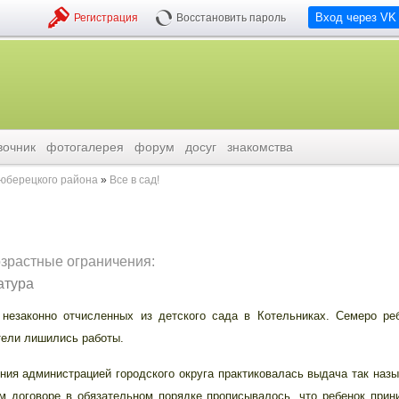
Вход через VK
Регистрация
Восстановить пароль
вочник
фотогалерея
форум
досуг
знакомства
люберецкого района
Все в сад!
озрастные ограничения:
атура
законно отчисленных из детского сада в Котельниках. Семеро ре
тели лишились работы.
 администрацией городского округа практиковалась выдача так наз
м договоре в обязательном порядке прописывалось, что ребенок прин