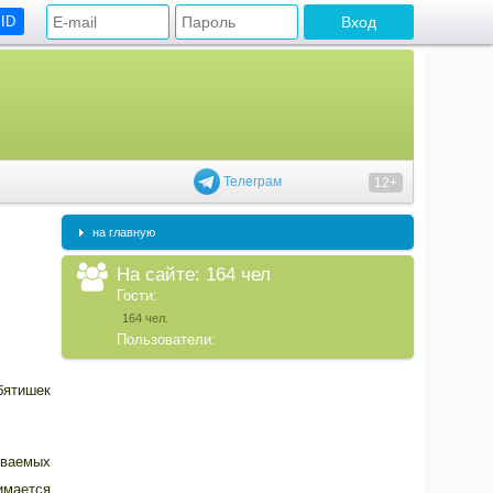
 ID
Телеграм
12+
на главную
На сайте: 164 чел
Гости:
164 чел.
Пользователи:
бятишек
ываемых
имается