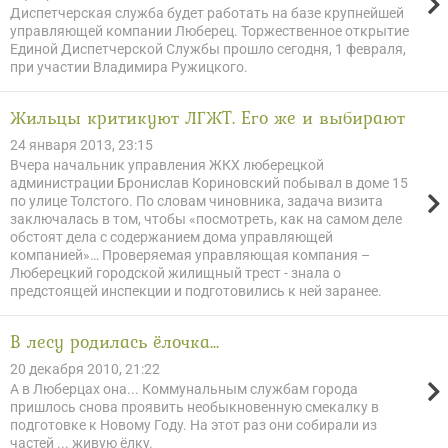
Диспетчерская служба будет работать на базе крупнейшей
управляющей компании Люберец. Торжественное открытие
Единой Диспетчерской Службы прошло сегодня, 1 февраля,
при участии Владимира Ружицкого.
Жильцы критикуют ЛГЖТ. Его же и выбирают
24 января 2013, 23:15
Вчера начальник управления ЖКХ люберецкой
администрации Бронислав Кориновский побывал в доме 15
по улице Толстого. По словам чиновника, задача визита
заключалась в том, чтобы «посмотреть, как на самом деле
обстоят дела с содержанием дома управляющей
компанией»… Проверяемая управляющая компания –
Люберецкий городской жилищный трест - знала о
предстоящей инспекции и подготовились к ней заранее.
В лесу родилась ёлочка...
20 декабря 2010, 21:22
А в Люберцах она... Коммунальным службам города
пришлось снова проявить необыкновенную смекалку в
подготовке к Новому Году. На этот раз они собирали из
частей ... живую ёлку.