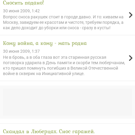
Сносить подано!
30 июня 2009, 1:42
Вопрос сноса ракушек стоит в городе давно. И то: киваем на
Моск­ву, завидуем ее красотам и чистоте, требуем порядка, а
как дело до­ходит до уборки или сноса - сразу в кусты!
Кому война, а кому - мать родна
30 июня 2009, 1:37
Не в бровь, а в оба глаза вот эта старинная русская
поговорка ударила в День памяти и скорби тем люберчанам,
кто пришел помянуть погиб­ших в Великой Отечественной
войне в скверик на Инициативной улице.
Скандал в Люберцах. Снос гаражей.